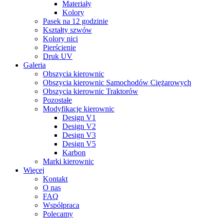
Materiały
Kolory
Pasek na 12 godzinie
Kształty szwów
Kolory nici
Pierścienie
Druk UV
Galeria
Obszycia kierownic
Obszycia kierownic Samochodów Ciężarowych
Obszycia kierownic Traktorów
Pozostałe
Modyfikacje kierownic
Design V1
Design V2
Design V3
Design V5
Karbon
Marki kierownic
Więcej
Kontakt
O nas
FAQ
Współpraca
Polecamy