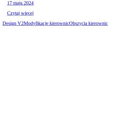
17 maja 2024
Czytaj więcej
Design V2
Modyfikacje kierownic
Obszycia kierownic