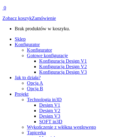
0
Zobacz koszyk
Zamówienie
Brak produktów w koszyku.
Sklep
Konfigurator
Konfigurator
Gotowe konfiguracje
Konfiguracja Design V1
Konfiguracja Design V2
Konfiguracja Design V3
Jak to działa?
Opcja A
Opcja B
Projekt
Technologia in3D
Design V1
Design V2
Design V3
SOFT in3D
Wykończenie z włókna węglowego
Tapicerka