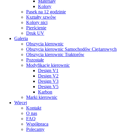
Materiały
Kolory
Pasek na 12 godzinie
Kształty szwów
Kolory nici
Pierścienie
Druk UV
Galeria
Obszycia kierownic
Obszycia kierownic Samochodów Ciężarowych
Obszycia kierownic Traktorów
Pozostałe
Modyfikacje kierownic
Design V1
Design V2
Design V3
Design V5
Karbon
Marki kierownic
Więcej
Kontakt
O nas
FAQ
Współpraca
Polecamy