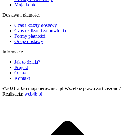
Moje konto
Dostawa i płatności
Czas i koszty dostawy
Czas realizacji zamówienia
Formy płatności
Opcje dostawy
Informacje
Jak to działa?
Projekt
O nas
Kontakt
©2021-2026 mojakierownica.pl Wszelkie prawa zastrzeżone /
Realizacja:
web4b.pl
g