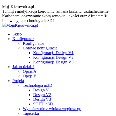
MojaKierownica.pl
Tuning i modyfikacja kierownic: zmiana kształtu, uszlachetnienie
Karbonem, obszywanie skórą wysokiej jakości oraz Alcantarą®
Innowacyjna technologia in3D!
Sklep
Konfigurator
Konfigurator
Gotowe konfiguracje
Konfiguracja Design V1
Konfiguracja Design V2
Konfiguracja Design V3
Jak to działa?
Opcja A
Opcja B
Projekt
Technologia in3D
Design V1
Design V2
Design V3
SOFT in3D
Wykończenie z włókna węglowego
Tapicerka