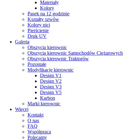
Materiały
Kolory
Pasek na 12 godzinie
Kształty szwów
Kolory nici
Pierścienie
Druk UV
Galeria
Obszycia kierownic
Obszycia kierownic Samochodów Ciężarowych
Obszycia kierownic Traktorów
Pozostałe
Modyfikacje kierownic
Design V1
Design V2
Design V3
Design V5
Karbon
Marki kierownic
Więcej
Kontakt
O nas
FAQ
Współpraca
Polecamy