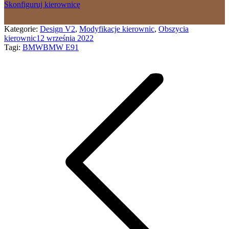
Skonfiguruj kierownicę
Kategorie:
Design V2
,
Modyfikacje kierownic
,
Obszycia
kierownic
12 września 2022
Tagi:
BMW
BMW E91
Nawigacja
wpisów