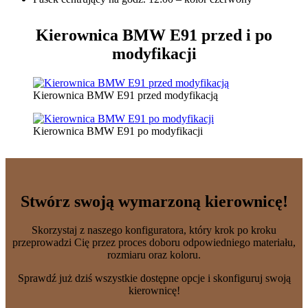
Kierownica BMW E91
przed i po
modyfikacji
Kierownica BMW E91 przed modyfikacją
Kierownica BMW E91 po modyfikacji
Stwórz swoją wymarzoną kierownicę!
Skorzystaj z naszego konfiguratora, który krok po kroku
przeprowadzi Cię przez proces doboru odpowiedniego materiału,
rozmiaru oraz koloru.
Sprawdź już dziś wszystkie dostępne opcje i skonfiguruj swoją
kierownicę!