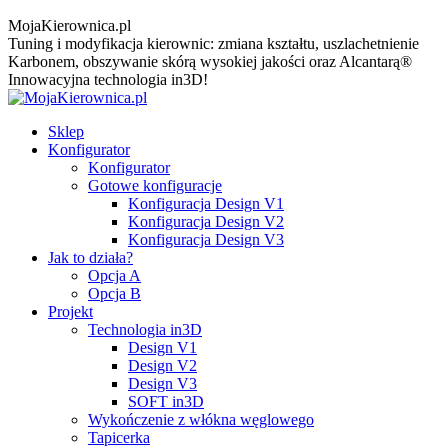
MojaKierownica.pl
Tuning i modyfikacja kierownic: zmiana kształtu, uszlachetnienie
Karbonem, obszywanie skórą wysokiej jakości oraz Alcantarą®
Innowacyjna technologia in3D!
Sklep
Konfigurator
Konfigurator
Gotowe konfiguracje
Konfiguracja Design V1
Konfiguracja Design V2
Konfiguracja Design V3
Jak to działa?
Opcja A
Opcja B
Projekt
Technologia in3D
Design V1
Design V2
Design V3
SOFT in3D
Wykończenie z włókna węglowego
Tapicerka