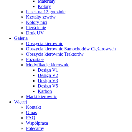
Materiały
Kolory
Pasek na 12 godzinie
Kształty szwów
Kolory nici
Pierścienie
Druk UV
Galeria
Obszycia kierownic
Obszycia kierownic Samochodów Ciężarowych
Obszycia kierownic Traktorów
Pozostałe
Modyfikacje kierownic
Design V1
Design V2
Design V3
Design V5
Karbon
Marki kierownic
Więcej
Kontakt
O nas
FAQ
Współpraca
Polecamy