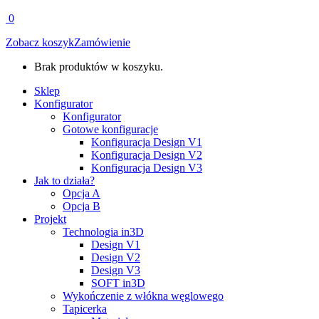
0
Zobacz koszyk
Zamówienie
Brak produktów w koszyku.
Sklep
Konfigurator
Konfigurator
Gotowe konfiguracje
Konfiguracja Design V1
Konfiguracja Design V2
Konfiguracja Design V3
Jak to działa?
Opcja A
Opcja B
Projekt
Technologia in3D
Design V1
Design V2
Design V3
SOFT in3D
Wykończenie z włókna węglowego
Tapicerka