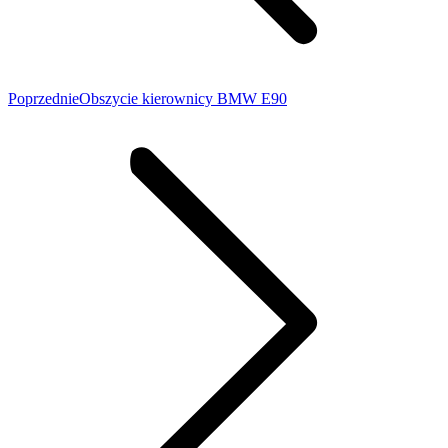
Poprzedni
Poprzednie
Obszycie kierownicy BMW E90
wpis: