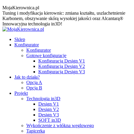
MojaKierownica.pl
Tuning i modyfikacja kierownic: zmiana kształtu, uszlachetnienie
Karbonem, obszywanie skórą wysokiej jakości oraz Alcantarą®
Innowacyjna technologia in3D!
Sklep
Konfigurator
Konfigurator
Gotowe konfiguracje
Konfiguracja Design V1
Konfiguracja Design V2
Konfiguracja Design V3
Jak to działa?
Opcja A
Opcja B
Projekt
Technologia in3D
Design V1
Design V2
Design V3
SOFT in3D
Wykończenie z włókna węglowego
Tapicerka