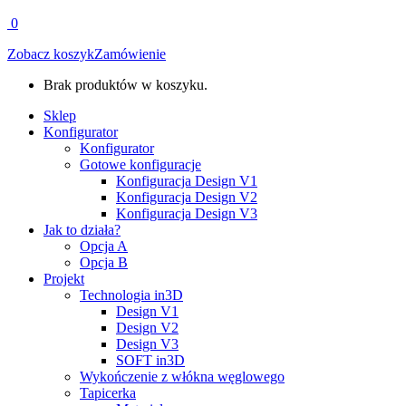
0
Zobacz koszyk
Zamówienie
Brak produktów w koszyku.
Sklep
Konfigurator
Konfigurator
Gotowe konfiguracje
Konfiguracja Design V1
Konfiguracja Design V2
Konfiguracja Design V3
Jak to działa?
Opcja A
Opcja B
Projekt
Technologia in3D
Design V1
Design V2
Design V3
SOFT in3D
Wykończenie z włókna węglowego
Tapicerka