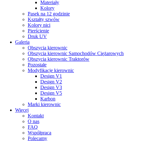
Materiały
Kolory
Pasek na 12 godzinie
Kształty szwów
Kolory nici
Pierścienie
Druk UV
Galeria
Obszycia kierownic
Obszycia kierownic Samochodów Ciężarowych
Obszycia kierownic Traktorów
Pozostałe
Modyfikacje kierownic
Design V1
Design V2
Design V3
Design V5
Karbon
Marki kierownic
Więcej
Kontakt
O nas
FAQ
Współpraca
Polecamy