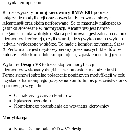
na rynku europejskim.
Bardzo wyraźny
tuning kierownicy BMW E91
poprzez
połączenie modyfikacji oraz obszycia. Kierownica obszyta
Alcantarą® oraz skórą perforowaną. Są to materiały najlepszego
gatunku stosowane w motoryzacji. Alcantara® jest bardzo
elegancka i miła w dotyku. Skóra perforowana jest zalecana na boki
kierownicy. Perforacja, czyli dziurki, nie są wykonane na wylot a
jedynie wytłoczone w skórze. To nadaje komfort trzymania. Szew
X-Performance jest często wybierany przez naszych klientów, w
kolorze niebieskim ładnie komponuje się z paskiem centrującym.
Wybrany
Design V3
to trzeci stopień modyfikacji
kierownicy wykonany dzięki naszej autorskiej metodzie in3D.
Formę stanowi subtelne połączenie poniższych modyfikacji w celu
uzyskania harmonijnego połączenia komfortu, bezpieczeństwa oraz
sportowego wyglądu:
Charakterystycznych konturów
Spłaszczonego dołu
Kompletnego pogrubienia do wewnątrz kierownicy
Modyfikacja
Nowa Technologia in3D – V3 design