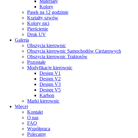
Materiały
Kolory
Pasek na 12 godzinie
Kształty szwów
Kolory nici
Pierścienie
Druk UV
Galeria
Obszycia kierownic
Obszycia kierownic Samochodów Ciężarowych
Obszycia kierownic Traktorów
Pozostałe
Modyfikacje kierownic
Design V1
Design V2
Design V3
Design V5
Karbon
Marki kierownic
Więcej
Kontakt
O nas
FAQ
Współpraca
Polecamy