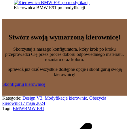
Kierownica BMW E91 po modyfikacji
Stwórz swoją wymarzoną kierownicę!
Skorzystaj z naszego konfiguratora, który krok po kroku
przeprowadzi Cię przez proces doboru odpowiedniego materiału,
rozmiaru oraz koloru.
Sprawdź już dziś wszystkie dostępne opcje i skonfiguruj swoją
kierownicę!
Skonfiguruj kierownicę
Kategorie:
Design V3
,
Modyfikacje kierownic
,
Obszycia
kierownic
17 maja 2024
Tagi:
BMW
BMW E91
Nawigacja
wpisów