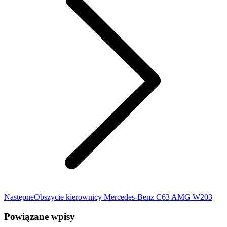
Następny
Następne
Obszycie kierownicy Mercedes-Benz C63 AMG W203
wpis:
Powiązane wpisy