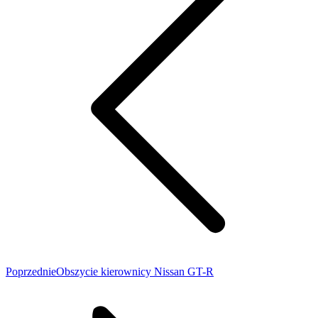
Poprzedni
Poprzednie
Obszycie kierownicy Nissan GT-R
wpis: