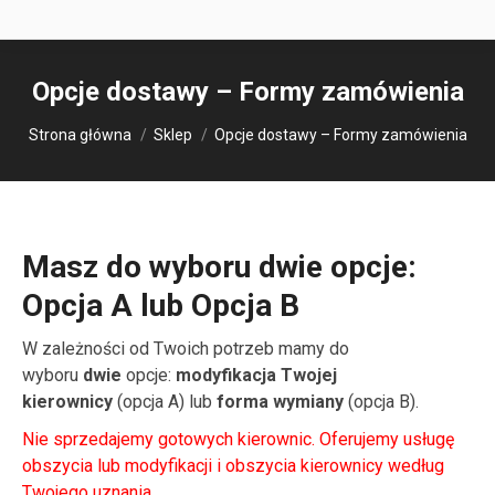
Opcje dostawy – Formy zamówienia
Jesteś tutaj:
Strona główna
Sklep
Opcje dostawy – Formy zamówienia
Masz do wyboru dwie opcje:
Opcja A lub Opcja B
W zależności od Twoich potrzeb mamy do
wyboru
dwie
opcje:
modyfikacja Twojej
kierownicy
(opcja A) lub
forma wymiany
(opcja B).
Nie sprzedajemy gotowych kierownic. Oferujemy usługę
obszycia lub modyfikacji i obszycia kierownicy według
Twojego uznania.