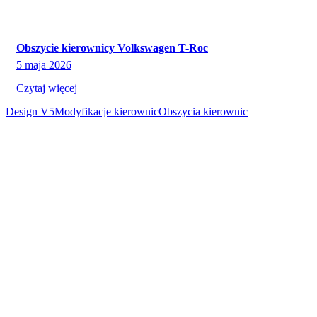
Obszycie kierownicy Volkswagen T-Roc
5 maja 2026
Czytaj więcej
Design V5
Modyfikacje kierownic
Obszycia kierownic