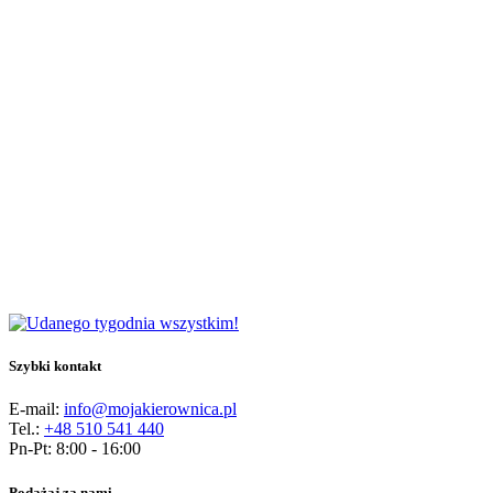
Szybki kontakt
E-mail:
info@mojakierownica.pl
Tel.:
+48 510 541 440
Pn-Pt: 8:00 - 16:00
Podążaj za nami