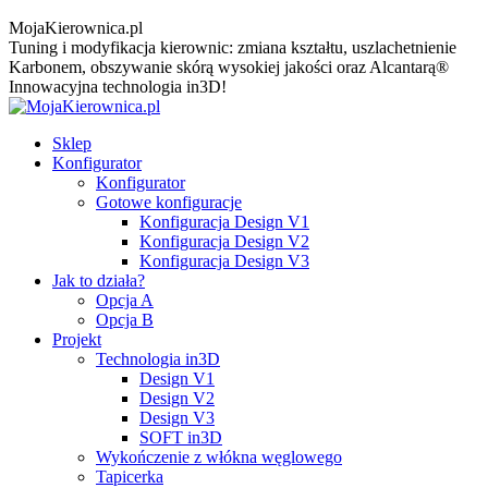
MojaKierownica.pl
Tuning i modyfikacja kierownic: zmiana kształtu, uszlachetnienie
Karbonem, obszywanie skórą wysokiej jakości oraz Alcantarą®
Innowacyjna technologia in3D!
Sklep
Konfigurator
Konfigurator
Gotowe konfiguracje
Konfiguracja Design V1
Konfiguracja Design V2
Konfiguracja Design V3
Jak to działa?
Opcja A
Opcja B
Projekt
Technologia in3D
Design V1
Design V2
Design V3
SOFT in3D
Wykończenie z włókna węglowego
Tapicerka