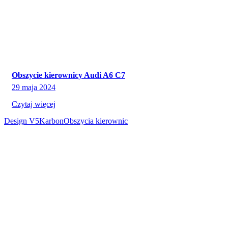
Obszycie kierownicy Audi A6 C7
29 maja 2024
Czytaj więcej
Design V5
Karbon
Obszycia kierownic