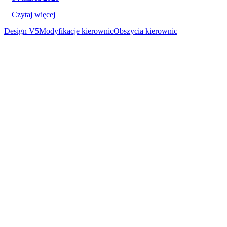
Czytaj więcej
Design V5
Modyfikacje kierownic
Obszycia kierownic