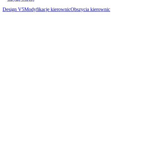
Design V5
Modyfikacje kierownic
Obszycia kierownic