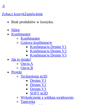
0
Zobacz koszyk
Zamówienie
Brak produktów w koszyku.
Sklep
Konfigurator
Konfigurator
Gotowe konfiguracje
Konfiguracja Design V1
Konfiguracja Design V2
Konfiguracja Design V3
Jak to działa?
Opcja A
Opcja B
Projekt
Technologia in3D
Design V1
Design V2
Design V3
SOFT in3D
Wykończenie z włókna węglowego
Tapicerka