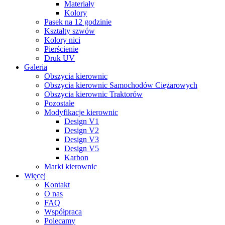
Materiały
Kolory
Pasek na 12 godzinie
Kształty szwów
Kolory nici
Pierścienie
Druk UV
Galeria
Obszycia kierownic
Obszycia kierownic Samochodów Ciężarowych
Obszycia kierownic Traktorów
Pozostałe
Modyfikacje kierownic
Design V1
Design V2
Design V3
Design V5
Karbon
Marki kierownic
Więcej
Kontakt
O nas
FAQ
Współpraca
Polecamy