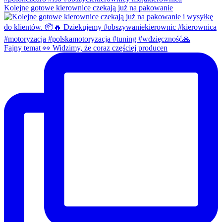
Kolejne gotowe kierownice czekają już na pakowanie
Fajny temat 👀 Widzimy, że coraz częściej producen