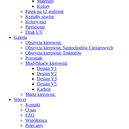
Materiały
Kolory
Pasek na 12 godzinie
Kształty szwów
Kolory nici
Pierścienie
Druk UV
Galeria
Obszycia kierownic
Obszycia kierownic Samochodów Ciężarowych
Obszycia kierownic Traktorów
Pozostałe
Modyfikacje kierownic
Design V1
Design V2
Design V3
Design V5
Karbon
Marki kierownic
Więcej
Kontakt
O nas
FAQ
Współpraca
Polecamy