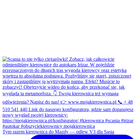
Tym razem kierownica do Mazdy — odlew V3 dla Sąsia