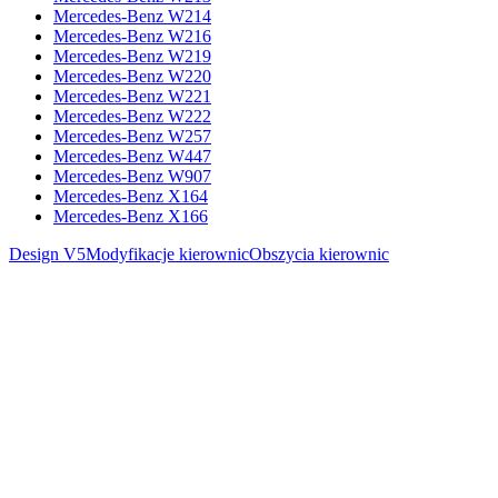
Mercedes-Benz W214
Mercedes-Benz W216
Mercedes-Benz W219
Mercedes-Benz W220
Mercedes-Benz W221
Mercedes-Benz W222
Mercedes-Benz W257
Mercedes-Benz W447
Mercedes-Benz W907
Mercedes-Benz X164
Mercedes-Benz X166
Design V5
Modyfikacje kierownic
Obszycia kierownic