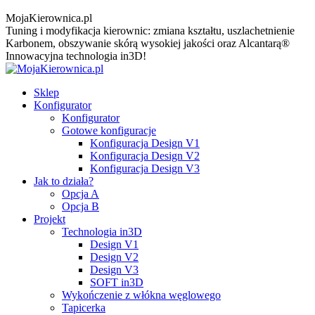
MojaKierownica.pl
Tuning i modyfikacja kierownic: zmiana kształtu, uszlachetnienie
Karbonem, obszywanie skórą wysokiej jakości oraz Alcantarą®
Innowacyjna technologia in3D!
Sklep
Konfigurator
Konfigurator
Gotowe konfiguracje
Konfiguracja Design V1
Konfiguracja Design V2
Konfiguracja Design V3
Jak to działa?
Opcja A
Opcja B
Projekt
Technologia in3D
Design V1
Design V2
Design V3
SOFT in3D
Wykończenie z włókna węglowego
Tapicerka