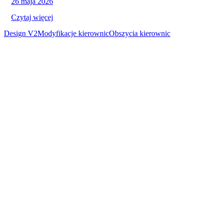
26 maja 2026
Czytaj więcej
Design V2
Modyfikacje kierownic
Obszycia kierownic