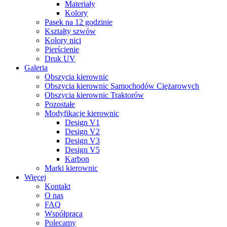
Materiały
Kolory
Pasek na 12 godzinie
Kształty szwów
Kolory nici
Pierścienie
Druk UV
Galeria
Obszycia kierownic
Obszycia kierownic Samochodów Ciężarowych
Obszycia kierownic Traktorów
Pozostałe
Modyfikacje kierownic
Design V1
Design V2
Design V3
Design V5
Karbon
Marki kierownic
Więcej
Kontakt
O nas
FAQ
Współpraca
Polecamy