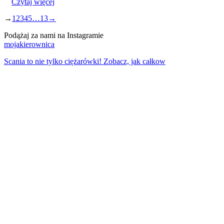
Czytaj więcej
→
1
2
3
4
5
…
13
→
Podążaj za nami na Instagramie
mojakierownica
Scania to nie tylko ciężarówki! Zobacz, jak całkow