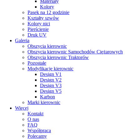
Materiały
Kolory
Pasek na 12 godzinie
Kształty szwów
Kolory nici
Pierścienie
Druk UV
Galeria
Obszycia kierownic
Obszycia kierownic Samochodów Ciężarowych
Obszycia kierownic Traktorów
Pozostałe
Modyfikacje kierownic
Design V1
Design V2
Design V3
Design V5
Karbon
Marki kierownic
Więcej
Kontakt
O nas
FAQ
Współpraca
Polecamy