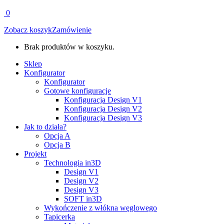
0
Zobacz koszyk
Zamówienie
Brak produktów w koszyku.
Sklep
Konfigurator
Konfigurator
Gotowe konfiguracje
Konfiguracja Design V1
Konfiguracja Design V2
Konfiguracja Design V3
Jak to działa?
Opcja A
Opcja B
Projekt
Technologia in3D
Design V1
Design V2
Design V3
SOFT in3D
Wykończenie z włókna węglowego
Tapicerka