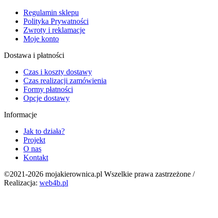
Regulamin sklepu
Polityka Prywatności
Zwroty i reklamacje
Moje konto
Dostawa i płatności
Czas i koszty dostawy
Czas realizacji zamówienia
Formy płatności
Opcje dostawy
Informacje
Jak to działa?
Projekt
O nas
Kontakt
©2021-2026 mojakierownica.pl Wszelkie prawa zastrzeżone /
Realizacja:
web4b.pl
g