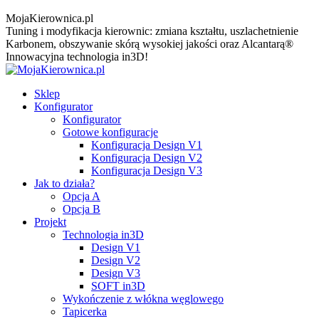
MojaKierownica.pl
Tuning i modyfikacja kierownic: zmiana kształtu, uszlachetnienie
Karbonem, obszywanie skórą wysokiej jakości oraz Alcantarą®
Innowacyjna technologia in3D!
Sklep
Konfigurator
Konfigurator
Gotowe konfiguracje
Konfiguracja Design V1
Konfiguracja Design V2
Konfiguracja Design V3
Jak to działa?
Opcja A
Opcja B
Projekt
Technologia in3D
Design V1
Design V2
Design V3
SOFT in3D
Wykończenie z włókna węglowego
Tapicerka