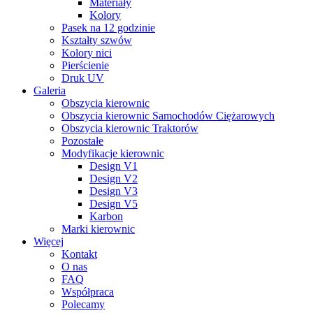
Materiały
Kolory
Pasek na 12 godzinie
Kształty szwów
Kolory nici
Pierścienie
Druk UV
Galeria
Obszycia kierownic
Obszycia kierownic Samochodów Ciężarowych
Obszycia kierownic Traktorów
Pozostałe
Modyfikacje kierownic
Design V1
Design V2
Design V3
Design V5
Karbon
Marki kierownic
Więcej
Kontakt
O nas
FAQ
Współpraca
Polecamy