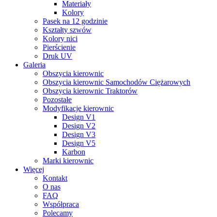
Materiały
Kolory
Pasek na 12 godzinie
Kształty szwów
Kolory nici
Pierścienie
Druk UV
Galeria
Obszycia kierownic
Obszycia kierownic Samochodów Ciężarowych
Obszycia kierownic Traktorów
Pozostałe
Modyfikacje kierownic
Design V1
Design V2
Design V3
Design V5
Karbon
Marki kierownic
Więcej
Kontakt
O nas
FAQ
Współpraca
Polecamy