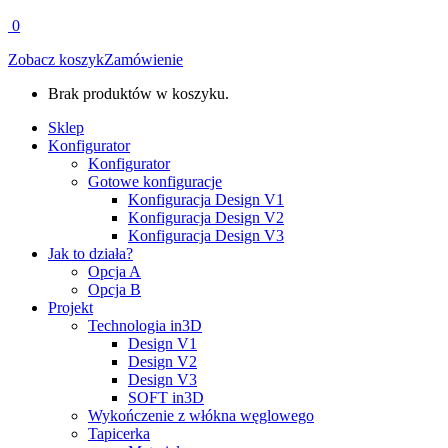
0
Zobacz koszyk
Zamówienie
Brak produktów w koszyku.
Sklep
Konfigurator
Konfigurator
Gotowe konfiguracje
Konfiguracja Design V1
Konfiguracja Design V2
Konfiguracja Design V3
Jak to działa?
Opcja A
Opcja B
Projekt
Technologia in3D
Design V1
Design V2
Design V3
SOFT in3D
Wykończenie z włókna węglowego
Tapicerka