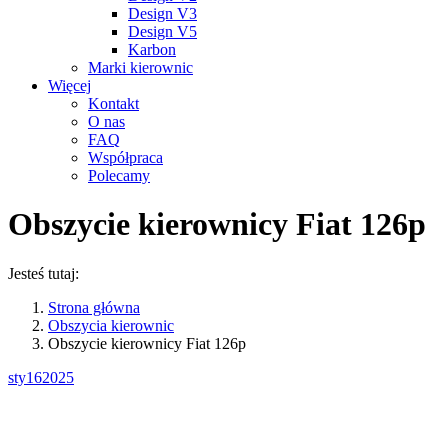
Design V3
Design V5
Karbon
Marki kierownic
Więcej
Kontakt
O nas
FAQ
Współpraca
Polecamy
Obszycie kierownicy Fiat 126p
Jesteś tutaj:
Strona główna
Obszycia kierownic
Obszycie kierownicy Fiat 126p
sty
16
2025