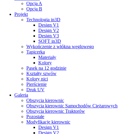
Opcja A
Opcja B
Projekt
Technologia in3D
Design V1
Design V2
Design V3
SOFT in3D
Wykończenie z włókna węglowego
Tapicerka
Materiały
Kolory
Pasek na 12 godzinie
Kształty szwów
Kolory nici
Pierścienie
Druk UV
Galeria
Obszycia kierownic
Obszycia kierownic Samochodów Ciężarowych
Obszycia kierownic Traktorów
Pozostałe
Modyfikacje kierownic
Design V1
Design V2