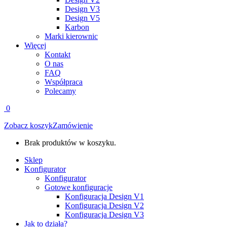
Design V3
Design V5
Karbon
Marki kierownic
Więcej
Kontakt
O nas
FAQ
Współpraca
Polecamy
0
Zobacz koszyk
Zamówienie
Brak produktów w koszyku.
Sklep
Konfigurator
Konfigurator
Gotowe konfiguracje
Konfiguracja Design V1
Konfiguracja Design V2
Konfiguracja Design V3
Jak to działa?