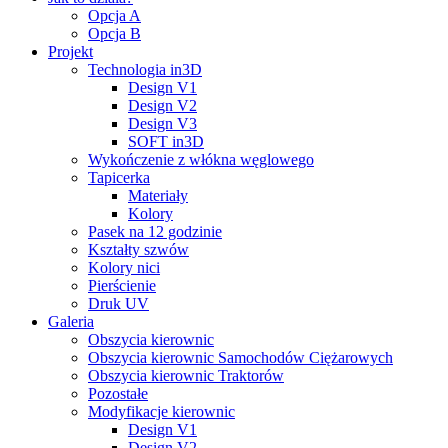
Opcja A
Opcja B
Projekt
Technologia in3D
Design V1
Design V2
Design V3
SOFT in3D
Wykończenie z włókna węglowego
Tapicerka
Materiały
Kolory
Pasek na 12 godzinie
Kształty szwów
Kolory nici
Pierścienie
Druk UV
Galeria
Obszycia kierownic
Obszycia kierownic Samochodów Ciężarowych
Obszycia kierownic Traktorów
Pozostałe
Modyfikacje kierownic
Design V1
Design V2