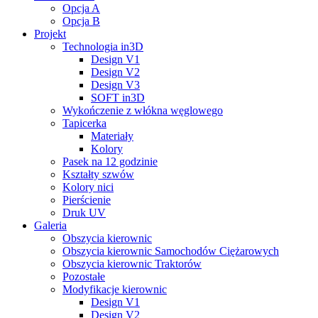
Opcja A
Opcja B
Projekt
Technologia in3D
Design V1
Design V2
Design V3
SOFT in3D
Wykończenie z włókna węglowego
Tapicerka
Materiały
Kolory
Pasek na 12 godzinie
Kształty szwów
Kolory nici
Pierścienie
Druk UV
Galeria
Obszycia kierownic
Obszycia kierownic Samochodów Ciężarowych
Obszycia kierownic Traktorów
Pozostałe
Modyfikacje kierownic
Design V1
Design V2