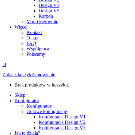
Design V3
Design V5
Karbon
Marki kierownic
Więcej
Kontakt
O nas
FAQ
Współpraca
Polecamy
0
Zobacz koszyk
Zamówienie
Brak produktów w koszyku.
Sklep
Konfigurator
Konfigurator
Gotowe konfiguracje
Konfiguracja Design V1
Konfiguracja Design V2
Konfiguracja Design V3
Jak to działa?