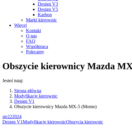
Design V3
Design V5
Karbon
Marki kierownic
Więcej
Kontakt
O nas
FAQ
Współpraca
Polecamy
Obszycie kierownicy Mazda M
Jesteś tutaj:
Strona główna
Modyfikacje kierownic
Design V1
Obszycie kierownicy Mazda MX-5 (Momo)
sie
22
2024
Design V1
Modyfikacje kierownic
Obszycia kierownic