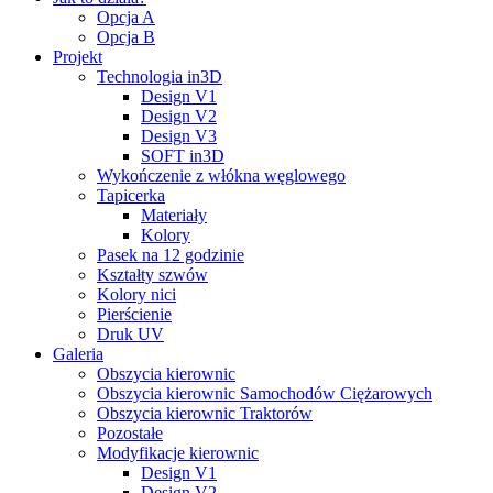
Opcja A
Opcja B
Projekt
Technologia in3D
Design V1
Design V2
Design V3
SOFT in3D
Wykończenie z włókna węglowego
Tapicerka
Materiały
Kolory
Pasek na 12 godzinie
Kształty szwów
Kolory nici
Pierścienie
Druk UV
Galeria
Obszycia kierownic
Obszycia kierownic Samochodów Ciężarowych
Obszycia kierownic Traktorów
Pozostałe
Modyfikacje kierownic
Design V1
Design V2