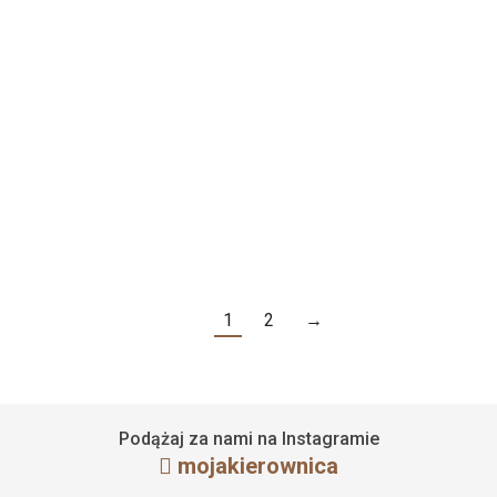
Obszycie kierownicy Mazda MX-5 ND
6 kwietnia 2023
Czytaj więcej
1
2
→
Podążaj za nami na Instagramie
mojakierownica