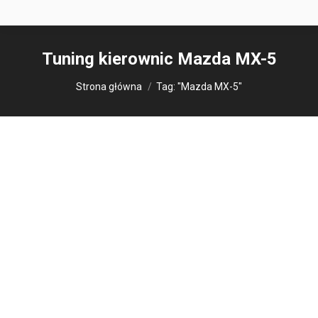
Tuning kierownic
Mazda MX-5
Jesteś tutaj:
Strona główna
Tag: "Mazda MX-5"
Design V3
Modyfikacje kierownic
Obszycia kierownic