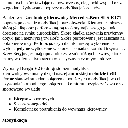
naturalnych skór stawiając na nowoczesny, elegancki wygląd oraz
wygodne użytkowanie poprzez modyfikacje kształtów.
Bardzo wyraźny
tuning kierownicy Mercedes-Benz SLK R171
poprzez połączenie modyfikacji oraz obszycia. Kierownica obszyta
skórą gładką oraz perforowaną, są to skóry najlepszego gatunku
dostępne na rynku europejskim. Skóra gładka zapewnia przyjemny
dotyk, jak i niezwykłą trwałość. Skóra perforowana jest zalecana na
boki kierownicy. Perforacja, czyli dziurki, nie są wykonane na
wylot a jedynie wytłoczone w skórze. To nadaje komfort trzymania.
Szew Seryjny jest najpopularniejszy wśród różnych szwów, które
mamy w ofercie, tym razem w klasycznym czarnym kolorze.
Wybrany
Design V2
to drugi stopień modyfikacji
kierownicy wykonany dzięki naszej
autorskiej metodzie in3D
.
Formę stanowi subtelne połączenie poniższych modyfikacji w celu
uzyskania harmonijnego połączenia komfortu, bezpieczeństwa oraz
sportowego wyglądu:
Bicepsów sportowych
Spłaszczonego dołu
Kompletnego pogrubienia do wewnątrz kierownicy
Modyfikacja