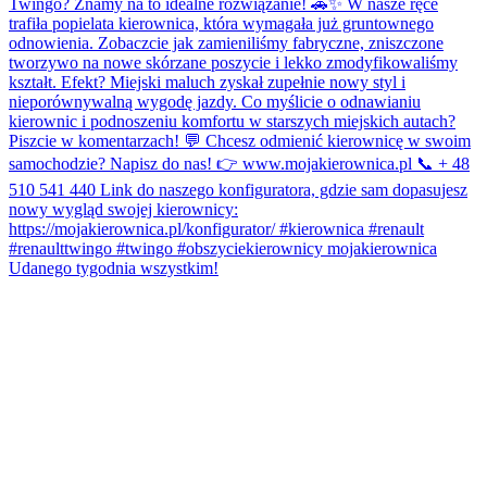
Udanego tygodnia wszystkim!