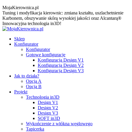
MojaKierownica.pl
Tuning i modyfikacja kierownic: zmiana kształtu, uszlachetnienie
Karbonem, obszywanie skórą wysokiej jakości oraz Alcantarą®
Innowacyjna technologia in3D!
Sklep
Konfigurator
Konfigurator
Gotowe konfiguracje
Konfiguracja Design V1
Konfiguracja Design V2
Konfiguracja Design V3
Jak to działa?
Opcja A
Opcja B
Projekt
Technologia in3D
Design V1
Design V2
Design V3
SOFT in3D
Wykończenie z włókna węglowego
Tapicerka