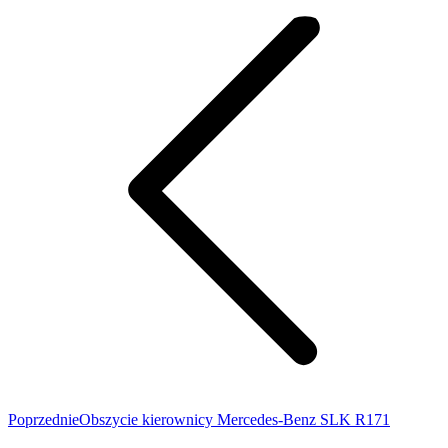
wpisów
Poprzedni
Poprzednie
Obszycie kierownicy Mercedes-Benz SLK R171
wpis: