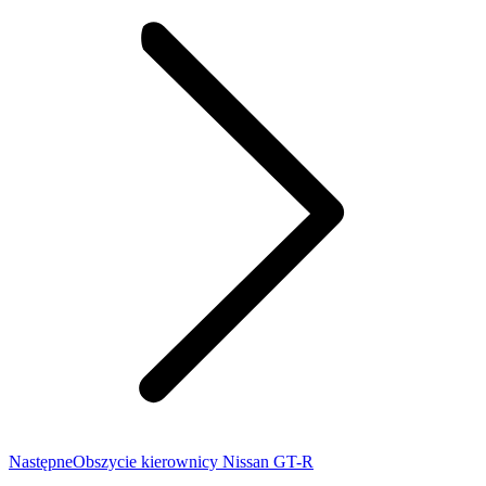
Następny
Następne
Obszycie kierownicy Nissan GT-R
wpis: