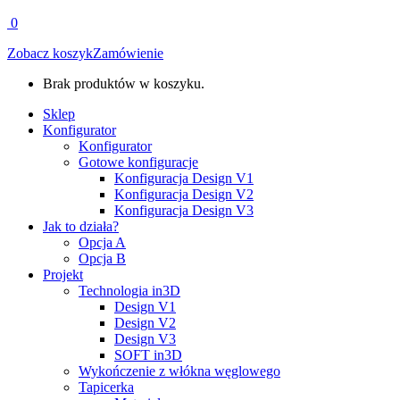
0
Zobacz koszyk
Zamówienie
Brak produktów w koszyku.
Sklep
Konfigurator
Konfigurator
Gotowe konfiguracje
Konfiguracja Design V1
Konfiguracja Design V2
Konfiguracja Design V3
Jak to działa?
Opcja A
Opcja B
Projekt
Technologia in3D
Design V1
Design V2
Design V3
SOFT in3D
Wykończenie z włókna węglowego
Tapicerka