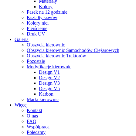
Materiały
Kolory
Pasek na 12 godzinie
Kształty szwów
Kolory nici
Pierścienie
Druk UV
Galeria
Obszycia kierownic
Obszycia kierownic Samochodów Ciężarowych
Obszycia kierownic Traktorów
Pozostałe
Modyfikacje kierownic
Design V1
Design V2
Design V3
Design V5
Karbon
Marki kierownic
Więcej
Kontakt
O nas
FAQ
Współpraca
Polecamy