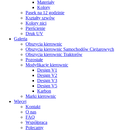
Materiały
Kolory
Pasek na 12 godzinie
Kształty szwów
Kolory nici
Pierścienie
Druk UV
Galeria
Obszycia kierownic
Obszycia kierownic Samochodów Ciężarowych
Obszycia kierownic Traktorów
Pozostałe
Modyfikacje kierownic
Design V1
Design V2
Design V3
Design V5
Karbon
Marki kierownic
Więcej
Kontakt
O nas
FAQ
Współpraca
Polecamy