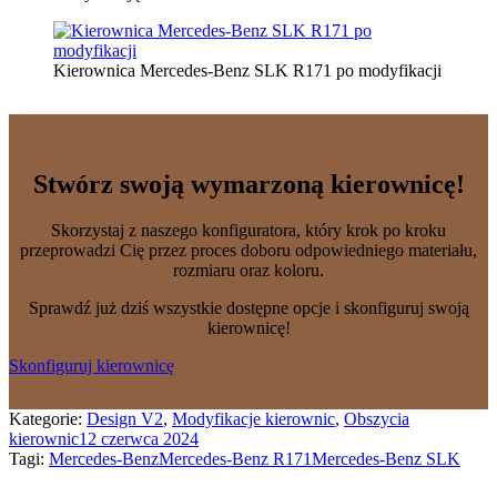
Kierownica Mercedes-Benz SLK R171 po modyfikacji
Stwórz swoją wymarzoną kierownicę!
Skorzystaj z naszego konfiguratora, który krok po kroku
przeprowadzi Cię przez proces doboru odpowiedniego materiału,
rozmiaru oraz koloru.
Sprawdź już dziś wszystkie dostępne opcje i skonfiguruj swoją
kierownicę!
Skonfiguruj kierownicę
Kategorie:
Design V2
,
Modyfikacje kierownic
,
Obszycia
kierownic
12 czerwca 2024
Tagi:
Mercedes-Benz
Mercedes-Benz R171
Mercedes-Benz SLK
Nawigacja