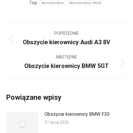
Tagi:
Mercedes-Benz
Mercedes-Benz W164
Nawigacja
POPRZEDNIE
wpisów
Obszycie kierownicy Audi A3 8V
Poprzedni
wpis:
NASTĘPNE
Obszycie kierownicy BMW 5GT
Następny
wpis:
Powiązane wpisy
Obszycie kierownicy BMW F30
31 lipca 2026