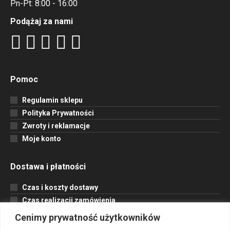
Pn-Pt: 8:00 - 16:00
Podążaj za nami
Pomoc
Regulamin sklepu
Polityka Prywatności
Zwroty i reklamacje
Moje konto
Dostawa i płatności
Czas i koszty dostawy
Czas realizacji zamówienia
Formy płatności
Cenimy prywatność użytkowników
Opcje dostawy