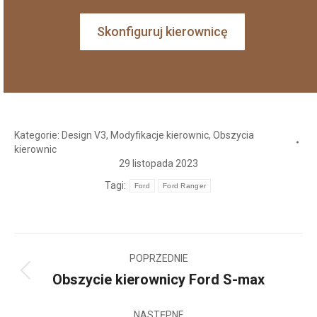
Skonfiguruj kierownicę
Kategorie:
Design V3
,
Modyfikacje kierownic
,
Obszycia
kierownic
29 listopada 2023
Tagi:
Ford
Ford Ranger
Nawigacja
POPRZEDNIE
wpisów
Obszycie kierownicy Ford S-max
Poprzedni
wpis:
NASTĘPNE