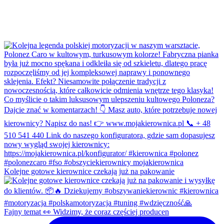
Kolejne gotowe kierownice czekają już na pakowanie
Fajny temat 👀 Widzimy, że coraz częściej producen