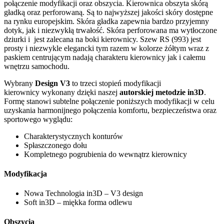
połączenie modyfikacji oraz obszycia. Kierownica obszyta skórą
gładką oraz perforowaną. Są to najwyższej jakości skóry dostępne
na rynku europejskim. Skóra gładka zapewnia bardzo przyjemny
dotyk, jak i niezwykłą trwałość. Skóra perforowana ma wytłoczone
dziurki i jest zalecana na boki kierownicy. Szew RS (993) jest
prosty i niezwykle elegancki tym razem w kolorze żółtym wraz z
paskiem centrującym nadają charakteru kierownicy jak i całemu
wnętrzu samochodu.
Wybrany
Design V3
to trzeci stopień modyfikacji
kierownicy wykonany dzięki naszej
autorskiej metodzie in3D
.
Formę stanowi subtelne połączenie poniższych modyfikacji w celu
uzyskania harmonijnego połączenia komfortu, bezpieczeństwa oraz
sportowego wyglądu:
Charakterystycznych konturów
Spłaszczonego dołu
Kompletnego pogrubienia do wewnątrz kierownicy
Modyfikacja
Nowa Technologia in3D – V3 design
Soft in3D – miękka forma odlewu
Obszycia