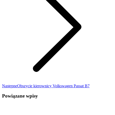
Następny
Następne
Obszycie kierownicy Volkswagen Passat B7
wpis:
Powiązane wpisy