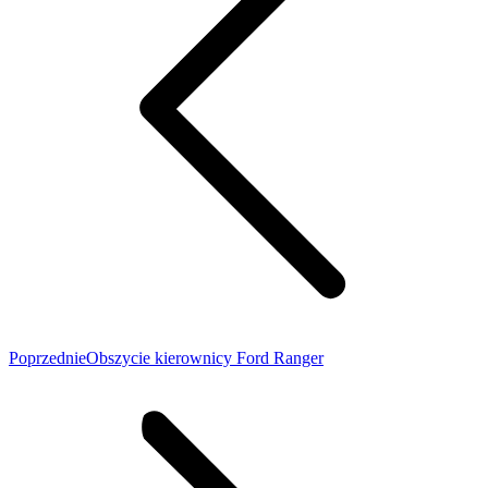
Poprzedni
Poprzednie
Obszycie kierownicy Ford Ranger
wpis: