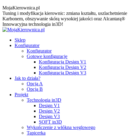
MojaKierownica.pl
Tuning i modyfikacja kierownic: zmiana kształtu, uszlachetnienie
Karbonem, obszywanie skórą wysokiej jakości oraz Alcantarą®
Innowacyjna technologia in3D!
Sklep
Konfigurator
Konfigurator
Gotowe konfiguracje
Konfiguracja Design V1
Konfiguracja Design V2
Konfiguracja Design V3
Jak to działa?
Opcja A
Opcja B
Projekt
Technologia in3D
Design V1
Design V2
Design V3
SOFT in3D
Wykończenie z włókna węglowego
Tapicerka