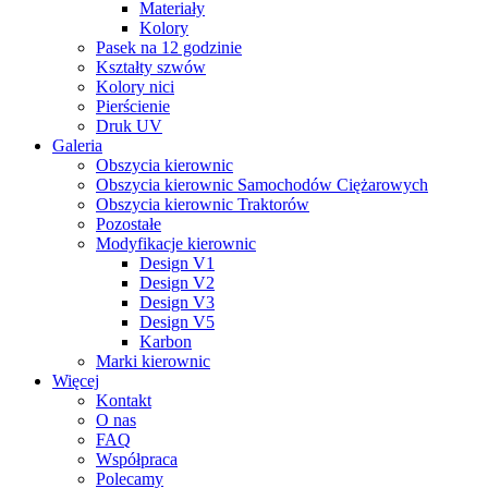
Materiały
Kolory
Pasek na 12 godzinie
Kształty szwów
Kolory nici
Pierścienie
Druk UV
Galeria
Obszycia kierownic
Obszycia kierownic Samochodów Ciężarowych
Obszycia kierownic Traktorów
Pozostałe
Modyfikacje kierownic
Design V1
Design V2
Design V3
Design V5
Karbon
Marki kierownic
Więcej
Kontakt
O nas
FAQ
Współpraca
Polecamy