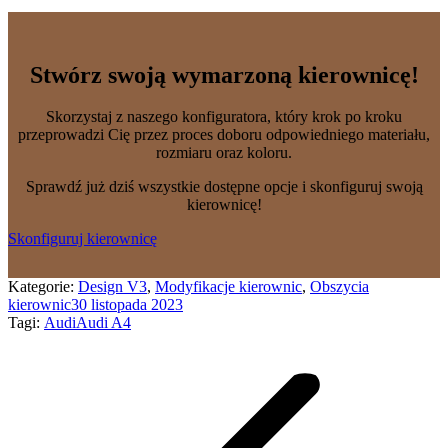
Stwórz swoją wymarzoną kierownicę!
Skorzystaj z naszego konfiguratora, który krok po kroku
przeprowadzi Cię przez proces doboru odpowiedniego materiału,
rozmiaru oraz koloru.
Sprawdź już dziś wszystkie dostępne opcje i skonfiguruj swoją
kierownicę!
Skonfiguruj kierownicę
Kategorie:
Design V3
,
Modyfikacje kierownic
,
Obszycia
kierownic
30 listopada 2023
Tagi:
Audi
Audi A4
Nawigacja
wpisów