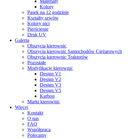
Materiały
Kolory
Pasek na 12 godzinie
Kształty szwów
Kolory nici
Pierścienie
Druk UV
Galeria
Obszycia kierownic
Obszycia kierownic Samochodów Ciężarowych
Obszycia kierownic Traktorów
Pozostałe
Modyfikacje kierownic
Design V1
Design V2
Design V3
Design V5
Karbon
Marki kierownic
Więcej
Kontakt
O nas
FAQ
Współpraca
Polecamy