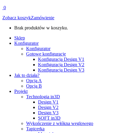
0
Zobacz koszyk
Zamówienie
Brak produktów w koszyku.
Sklep
Konfigurator
Konfigurator
Gotowe konfiguracje
Konfiguracja Design V1
Konfiguracja Design V2
Konfiguracja Design V3
Jak to działa?
Opcja A
Opcja B
Projekt
Technologia in3D
Design V1
Design V2
Design V3
SOFT in3D
Wykończenie z włókna węglowego
Tapicerka