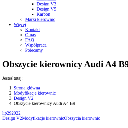
Design V3
Design V5
Karbon
Marki kierownic
Więcej
Kontakt
O nas
FAQ
Współpraca
Polecamy
Obszycie kierownicy Audi A4 B
Jesteś tutaj:
Strona główna
Modyfikacje kierownic
Design V2
Obszycie kierownicy Audi A4 B9
lip
29
2022
Design V2
Modyfikacje kierownic
Obszycia kierownic