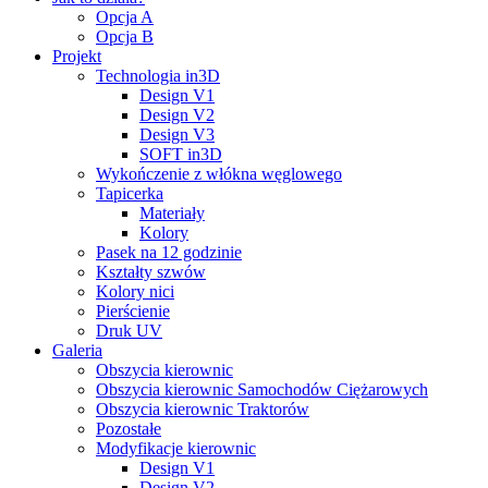
Opcja A
Opcja B
Projekt
Technologia in3D
Design V1
Design V2
Design V3
SOFT in3D
Wykończenie z włókna węglowego
Tapicerka
Materiały
Kolory
Pasek na 12 godzinie
Kształty szwów
Kolory nici
Pierścienie
Druk UV
Galeria
Obszycia kierownic
Obszycia kierownic Samochodów Ciężarowych
Obszycia kierownic Traktorów
Pozostałe
Modyfikacje kierownic
Design V1
Design V2