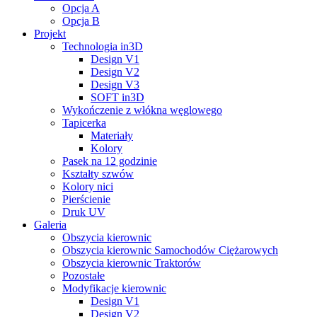
Opcja A
Opcja B
Projekt
Technologia in3D
Design V1
Design V2
Design V3
SOFT in3D
Wykończenie z włókna węglowego
Tapicerka
Materiały
Kolory
Pasek na 12 godzinie
Kształty szwów
Kolory nici
Pierścienie
Druk UV
Galeria
Obszycia kierownic
Obszycia kierownic Samochodów Ciężarowych
Obszycia kierownic Traktorów
Pozostałe
Modyfikacje kierownic
Design V1
Design V2