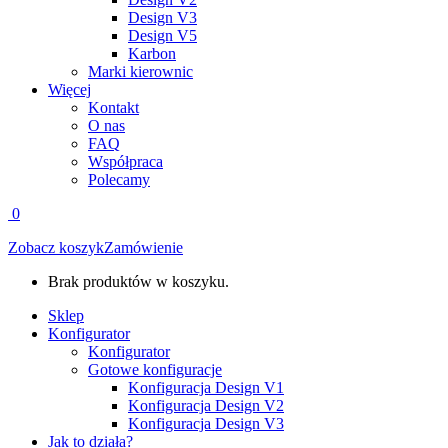
Design V3
Design V5
Karbon
Marki kierownic
Więcej
Kontakt
O nas
FAQ
Współpraca
Polecamy
0
Zobacz koszyk
Zamówienie
Brak produktów w koszyku.
Sklep
Konfigurator
Konfigurator
Gotowe konfiguracje
Konfiguracja Design V1
Konfiguracja Design V2
Konfiguracja Design V3
Jak to działa?