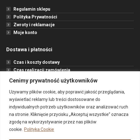
Regulamin sklepu
Polityka Prywatności
Zwroty i reklamacje
Moje konto
Dostawa i płatności
Czas i koszty dostawy
Czas realizacji zamówienia
Formy płatności
Cenimy prywatność użytkowników
Opcje dostawy
Używamy plików cookie, aby poprawić jakość przeglądania,
wyświetlać reklamy lub treści dostosowane do
Informacje
indywidualnych potrzeb użytkowników oraz analizować ruch
na stronie. Kliknięcie przycisku „Akceptuj wszystkie” oznacza
Jak to działa?
zgodę na wykorzystywanie przez nas plików
Projekt
cookie.
Polityka Cookie
O nas
Kontakt