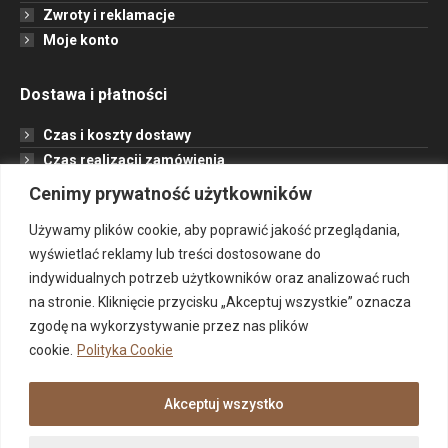
Zwroty i reklamacje
Moje konto
Dostawa i płatności
Czas i koszty dostawy
Czas realizacji zamówienia
Formy płatności
Cenimy prywatność użytkowników
Opcje dostawy
Używamy plików cookie, aby poprawić jakość przeglądania,
wyświetlać reklamy lub treści dostosowane do
Informacje
indywidualnych potrzeb użytkowników oraz analizować ruch
na stronie. Kliknięcie przycisku „Akceptuj wszystkie” oznacza
Jak to działa?
zgodę na wykorzystywanie przez nas plików
Projekt
cookie.
Polityka Cookie
O nas
Kontakt
Akceptuj wszystko