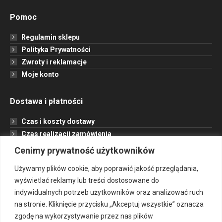
Pomoc
Regulamin sklepu
Polityka Prywatności
Zwroty i reklamacje
Moje konto
Dostawa i płatności
Czas i koszty dostawy
Czas realizacji zamówienia
Formy płatności
Cenimy prywatność użytkowników
Opcje dostawy
Używamy plików cookie, aby poprawić jakość przeglądania,
wyświetlać reklamy lub treści dostosowane do
Informacje
indywidualnych potrzeb użytkowników oraz analizować ruch
na stronie. Kliknięcie przycisku „Akceptuj wszystkie” oznacza
Jak to działa?
zgodę na wykorzystywanie przez nas plików
Projekt