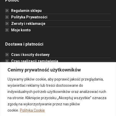
Pomoc
Regulamin sklepu
Polityka Prywatności
Zwroty i reklamacje
Moje konto
Dostawa i płatności
Czas i koszty dostawy
Czas realizacji zamówienia
Formy płatności
Cenimy prywatność użytkowników
Opcje dostawy
Używamy plików cookie, aby poprawić jakość przeglądania,
wyświetlać reklamy lub treści dostosowane do
Informacje
indywidualnych potrzeb użytkowników oraz analizować ruch
na stronie. Kliknięcie przycisku „Akceptuj wszystkie” oznacza
Jak to działa?
zgodę na wykorzystywanie przez nas plików
Projekt
cookie.
Polityka Cookie
O nas