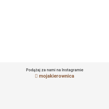
Obszycie kierownicy Citroen Jumpy
14 maja 2024
Czytaj więcej
Podążaj za nami na Instagramie
mojakierownica