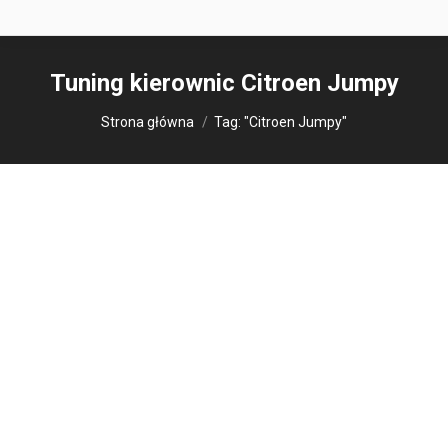
Tuning kierownic
Citroen Jumpy
Jesteś tutaj:
Strona główna
Tag: "Citroen Jumpy"
Modyfikacje kierownic
Obszycia kierownic