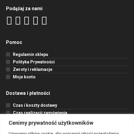
Podążaj za nami
Pomoc
Regulamin sklepu
Polityka Prywatności
Zwroty i reklamacje
Moje konto
Dostawa i płatności
Czas i koszty dostawy
Czas realizacji zamówienia
Formy płatności
Cenimy prywatność użytkowników
Opcje dostawy
Używamy plików cookie, aby poprawić jakość przeglądania,