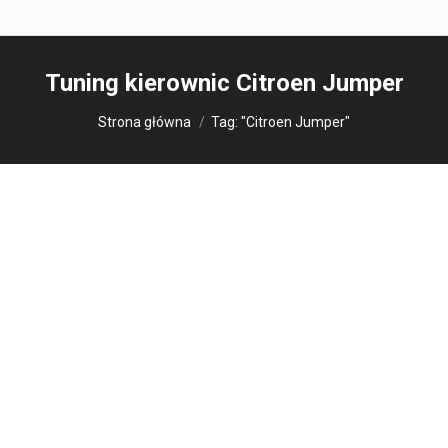
Tuning kierownic
Citroen Jumper
Jesteś tutaj:
Strona główna
Tag: "Citroen Jumper"
Design V3
Modyfikacje kierownic
Obszycia kierownic