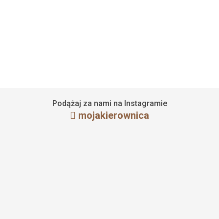
Obszycie kierownicy Citroen Jumper II
10 marca 2023
Czytaj więcej
Podążaj za nami na Instagramie
mojakierownica