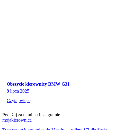
Obszycie kierownicy BMW G31
8 lipca 2025
Czytaj więcej
Podążaj za nami na Instagramie
mojakierownica
Tym razem kierownica do Mazdy — odlew V3 dla Sąsia