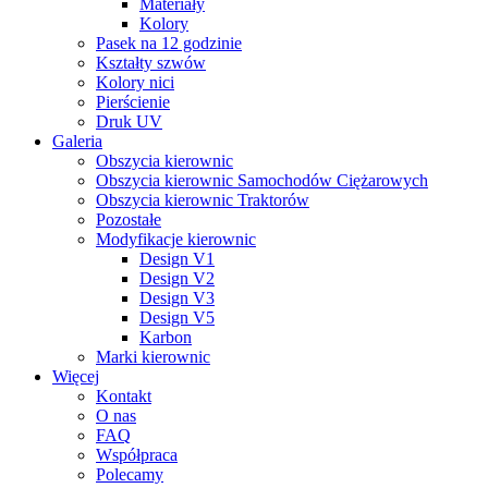
Materiały
Kolory
Pasek na 12 godzinie
Kształty szwów
Kolory nici
Pierścienie
Druk UV
Galeria
Obszycia kierownic
Obszycia kierownic Samochodów Ciężarowych
Obszycia kierownic Traktorów
Pozostałe
Modyfikacje kierownic
Design V1
Design V2
Design V3
Design V5
Karbon
Marki kierownic
Więcej
Kontakt
O nas
FAQ
Współpraca
Polecamy