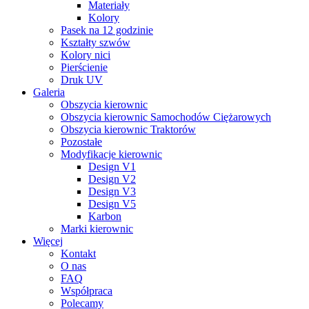
Materiały
Kolory
Pasek na 12 godzinie
Kształty szwów
Kolory nici
Pierścienie
Druk UV
Galeria
Obszycia kierownic
Obszycia kierownic Samochodów Ciężarowych
Obszycia kierownic Traktorów
Pozostałe
Modyfikacje kierownic
Design V1
Design V2
Design V3
Design V5
Karbon
Marki kierownic
Więcej
Kontakt
O nas
FAQ
Współpraca
Polecamy