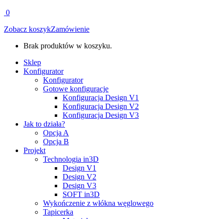
0
Zobacz koszyk
Zamówienie
Brak produktów w koszyku.
Sklep
Konfigurator
Konfigurator
Gotowe konfiguracje
Konfiguracja Design V1
Konfiguracja Design V2
Konfiguracja Design V3
Jak to działa?
Opcja A
Opcja B
Projekt
Technologia in3D
Design V1
Design V2
Design V3
SOFT in3D
Wykończenie z włókna węglowego
Tapicerka