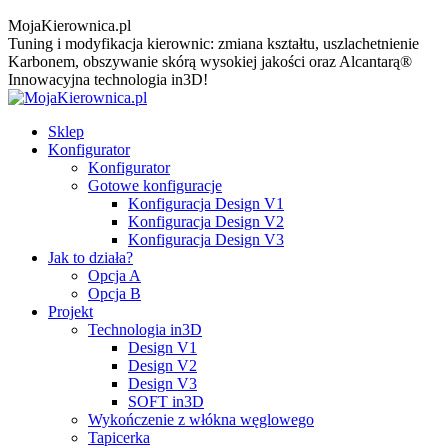
MojaKierownica.pl
Tuning i modyfikacja kierownic: zmiana kształtu, uszlachetnienie
Karbonem, obszywanie skórą wysokiej jakości oraz Alcantarą®
Innowacyjna technologia in3D!
Sklep
Konfigurator
Konfigurator
Gotowe konfiguracje
Konfiguracja Design V1
Konfiguracja Design V2
Konfiguracja Design V3
Jak to działa?
Opcja A
Opcja B
Projekt
Technologia in3D
Design V1
Design V2
Design V3
SOFT in3D
Wykończenie z włókna węglowego
Tapicerka