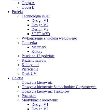
Opcja A
Opcja B
Projekt
Technologia in3D
Design V1
Design V2
Design V3
SOFT in3D
Wykończenie z włókna węglowego
Tapicerka
Materiały
Kolory
Pasek na 12 godzinie
Kształty szwów
Kolory nici
Pierścienie
Druk UV
Galeria
Obszycia kierownic
Obszycia kierownic Samochodów Ciężarowych
Obszycia kierownic Traktorów
Pozostałe
Modyfikacje kierownic
Design V1
Design V2