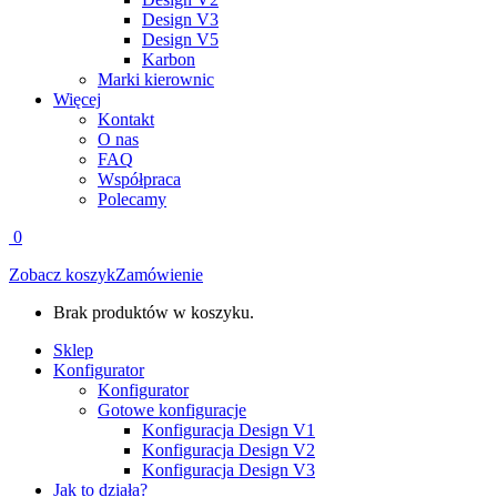
Design V3
Design V5
Karbon
Marki kierownic
Więcej
Kontakt
O nas
FAQ
Współpraca
Polecamy
0
Zobacz koszyk
Zamówienie
Brak produktów w koszyku.
Sklep
Konfigurator
Konfigurator
Gotowe konfiguracje
Konfiguracja Design V1
Konfiguracja Design V2
Konfiguracja Design V3
Jak to działa?