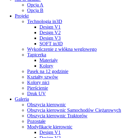
Opcja A
Opcja B
Projekt
Technologia in3D
Design V1
Design V2
Design V3
SOFT in3D
Wykończenie z włókna węglowego
Tapicerka
Materiały
Kolory
Pasek na 12 godzinie
Kształty szwów
Kolory nici
Pierścienie
Druk UV
Galeria
Obszycia kierownic
Obszycia kierownic Samochodów Ciężarowych
Obszycia kierownic Traktorów
Pozostałe
Modyfikacje kierownic
Design V1
Design V2