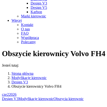
Design V3
Design V5
Karbon
Marki kierownic
Więcej
Kontakt
O nas
FAQ
Współpraca
Polecamy
Obszycie kierownicy Volvo FH4
Jesteś tutaj:
Strona główna
Modyfikacje kierownic
Design V3
Obszycie kierownicy Volvo FH4
cze
2
2026
Design V3
Modyfikacje kierownic
Obszycia kierownic