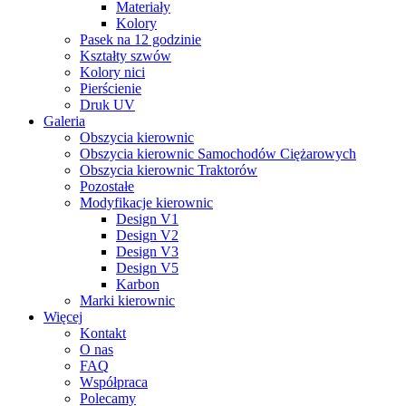
Materiały
Kolory
Pasek na 12 godzinie
Kształty szwów
Kolory nici
Pierścienie
Druk UV
Galeria
Obszycia kierownic
Obszycia kierownic Samochodów Ciężarowych
Obszycia kierownic Traktorów
Pozostałe
Modyfikacje kierownic
Design V1
Design V2
Design V3
Design V5
Karbon
Marki kierownic
Więcej
Kontakt
O nas
FAQ
Współpraca
Polecamy