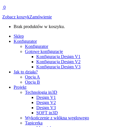
0
Zobacz koszyk
Zamówienie
Brak produktów w koszyku.
Sklep
Konfigurator
Konfigurator
Gotowe konfiguracje
Konfiguracja Design V1
Konfiguracja Design V2
Konfiguracja Design V3
Jak to działa?
Opcja A
Opcja B
Projekt
Technologia in3D
Design V1
Design V2
Design V3
SOFT in3D
Wykończenie z włókna węglowego
Tapicerka