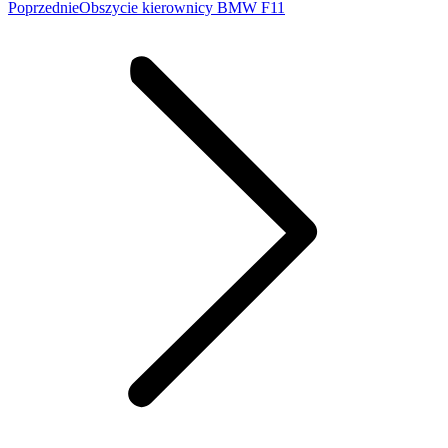
Poprzedni
Poprzednie
Obszycie kierownicy BMW F11
wpis: