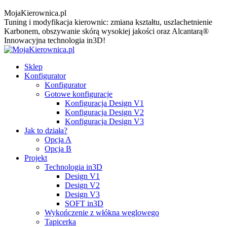
MojaKierownica.pl
Tuning i modyfikacja kierownic: zmiana kształtu, uszlachetnienie
Karbonem, obszywanie skórą wysokiej jakości oraz Alcantarą®
Innowacyjna technologia in3D!
Sklep
Konfigurator
Konfigurator
Gotowe konfiguracje
Konfiguracja Design V1
Konfiguracja Design V2
Konfiguracja Design V3
Jak to działa?
Opcja A
Opcja B
Projekt
Technologia in3D
Design V1
Design V2
Design V3
SOFT in3D
Wykończenie z włókna węglowego
Tapicerka