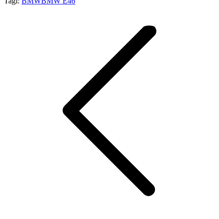
Tagi:
BMW
BMW E46
Nawigacja
wpisów