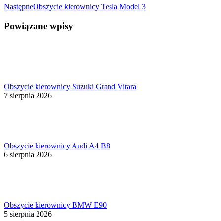
Następny
Następne
Obszycie kierownicy Tesla Model 3
wpis:
Powiązane wpisy
Obszycie kierownicy Suzuki Grand Vitara
7 sierpnia 2026
Obszycie kierownicy Audi A4 B8
6 sierpnia 2026
Obszycie kierownicy BMW E90
5 sierpnia 2026