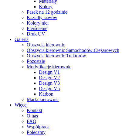
Materiały
Kolory
Pasek na 12 godzinie
Kształty szwów
Kolory nici
Pierścienie
Druk UV
Galeria
Obszycia kierownic
Obszycia kierownic Samochodów Ciężarowych
Obszycia kierownic Traktorów
Pozostałe
Modyfikacje kierownic
Design V1
Design V2
Design V3
Design V5
Karbon
Marki kierownic
Więcej
Kontakt
O nas
FAQ
Współpraca
Polecamy