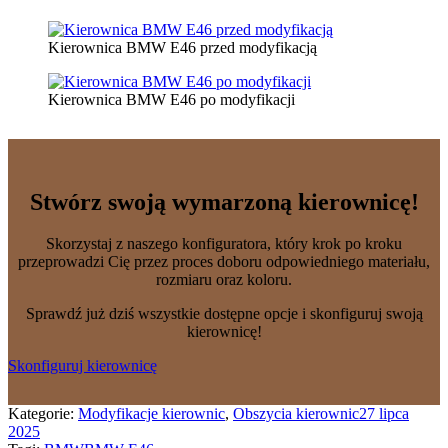
Kierownica BMW E46 przed modyfikacją
Kierownica BMW E46 po modyfikacji
Stwórz swoją wymarzoną kierownicę!
Skorzystaj z naszego konfiguratora, który krok po kroku
przeprowadzi Cię przez proces doboru odpowiedniego materiału,
rozmiaru oraz koloru.
Sprawdź już dziś wszystkie dostępne opcje i skonfiguruj swoją
kierownicę!
Skonfiguruj kierownicę
Kategorie:
Modyfikacje kierownic
,
Obszycia kierownic
27 lipca
2025