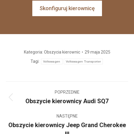
Skonfiguruj kierownicę
Kategoria:
Obszycia kierownic
29 maja 2025
Tagi:
Volkswagen
Volkswagen Transporter
Nawigacja
POPRZEDNIE
wpisów
Obszycie kierownicy Audi SQ7
Poprzedni
wpis:
NASTĘPNE
Obszycie kierownicy Jeep Grand Cherokee
Następny
III