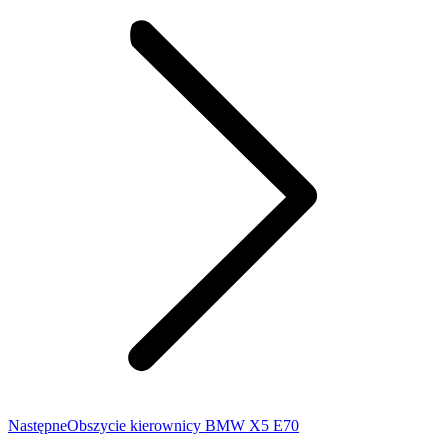
Następny
Następne
Obszycie kierownicy BMW X5 E70
wpis: