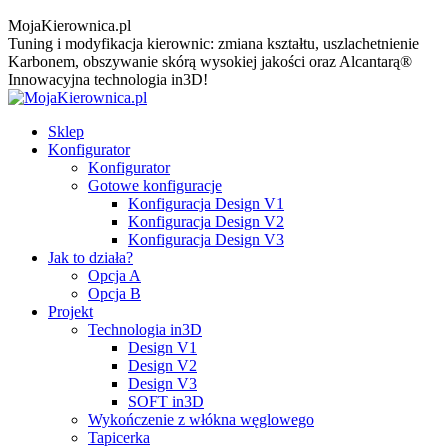
MojaKierownica.pl
Tuning i modyfikacja kierownic: zmiana kształtu, uszlachetnienie
Karbonem, obszywanie skórą wysokiej jakości oraz Alcantarą®
Innowacyjna technologia in3D!
Sklep
Konfigurator
Konfigurator
Gotowe konfiguracje
Konfiguracja Design V1
Konfiguracja Design V2
Konfiguracja Design V3
Jak to działa?
Opcja A
Opcja B
Projekt
Technologia in3D
Design V1
Design V2
Design V3
SOFT in3D
Wykończenie z włókna węglowego
Tapicerka