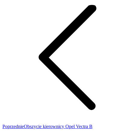
wpisów
Poprzedni
Poprzednie
Obszycie kierownicy Opel Vectra B
wpis: