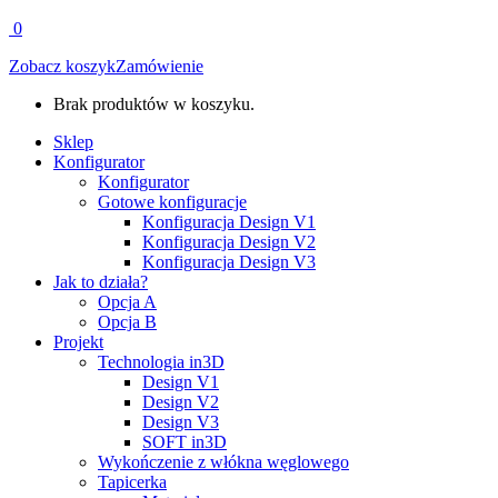
0
Zobacz koszyk
Zamówienie
Brak produktów w koszyku.
Sklep
Konfigurator
Konfigurator
Gotowe konfiguracje
Konfiguracja Design V1
Konfiguracja Design V2
Konfiguracja Design V3
Jak to działa?
Opcja A
Opcja B
Projekt
Technologia in3D
Design V1
Design V2
Design V3
SOFT in3D
Wykończenie z włókna węglowego
Tapicerka