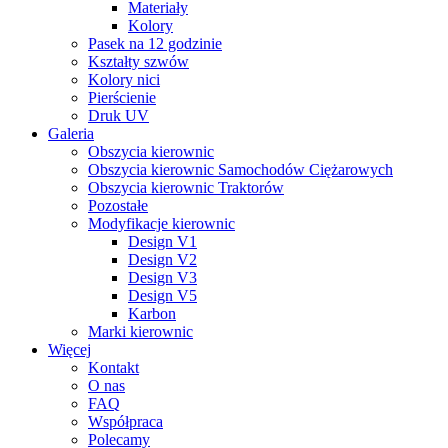
Materiały
Kolory
Pasek na 12 godzinie
Kształty szwów
Kolory nici
Pierścienie
Druk UV
Galeria
Obszycia kierownic
Obszycia kierownic Samochodów Ciężarowych
Obszycia kierownic Traktorów
Pozostałe
Modyfikacje kierownic
Design V1
Design V2
Design V3
Design V5
Karbon
Marki kierownic
Więcej
Kontakt
O nas
FAQ
Współpraca
Polecamy