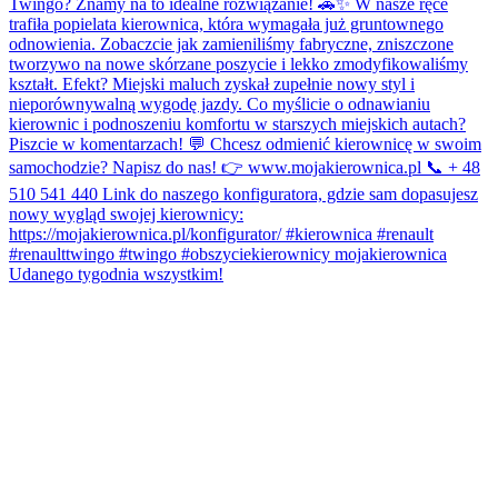
Udanego tygodnia wszystkim!