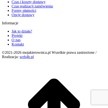
Czas i koszty dostawy
Czas realizacji zamówienia
Formy płatności
Opcje dostawy
Informacje
Jak to działa?
Projekt
O nas
Kontakt
©2021-2026 mojakierownica.pl Wszelkie prawa zastrzeżone /
Realizacja:
web4b.pl
g