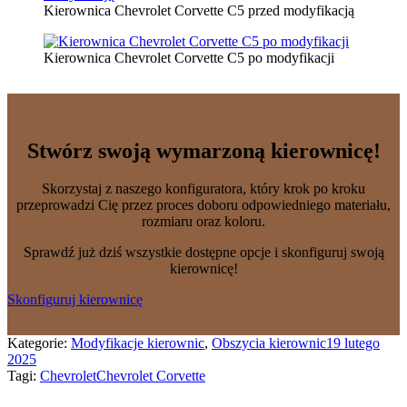
Kierownica Chevrolet Corvette C5 przed modyfikacją
Kierownica Chevrolet Corvette C5 po modyfikacji
Stwórz swoją wymarzoną kierownicę!
Skorzystaj z naszego konfiguratora, który krok po kroku
przeprowadzi Cię przez proces doboru odpowiedniego materiału,
rozmiaru oraz koloru.
Sprawdź już dziś wszystkie dostępne opcje i skonfiguruj swoją
kierownicę!
Skonfiguruj kierownicę
Kategorie:
Modyfikacje kierownic
,
Obszycia kierownic
19 lutego
2025
Tagi:
Chevrolet
Chevrolet Corvette
Nawigacja