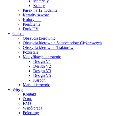
Materiały
Kolory
Pasek na 12 godzinie
Kształty szwów
Kolory nici
Pierścienie
Druk UV
Galeria
Obszycia kierownic
Obszycia kierownic Samochodów Ciężarowych
Obszycia kierownic Traktorów
Pozostałe
Modyfikacje kierownic
Design V1
Design V2
Design V3
Design V5
Karbon
Marki kierownic
Więcej
Kontakt
O nas
FAQ
Współpraca
Polecamy