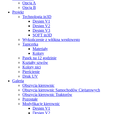
Opcja A
Opcja B
Projekt
Technologia in3D
Design V1
Design V2
Design V3
SOFT in3D
Wykończenie z włókna węglowego
Tapicerka
Materiały
Kolory
Pasek na 12 godzinie
Kształty szwów
Kolory nici
Pierścienie
Druk UV
Galeria
Obszycia kierownic
Obszycia kierownic Samochodów Ciężarowych
Obszycia kierownic Traktorów
Pozostałe
Modyfikacje kierownic
Design V1
Design V2