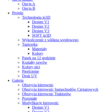
Opcja A
Opcja B
Projekt
Technologia in3D
Design V1
Design V2
Design V3
SOFT in3D
Wykończenie z włókna węglowego
Tapicerka
Materiały
Kolory
Pasek na 12 godzinie
Kształty szwów
Kolory nici
Pierścienie
Druk UV
Galeria
Obszycia kierownic
Obszycia kierownic Samochodów Ciężarowych
Obszycia kierownic Traktorów
Pozostałe
Modyfikacje kierownic
Design V1
Design V2