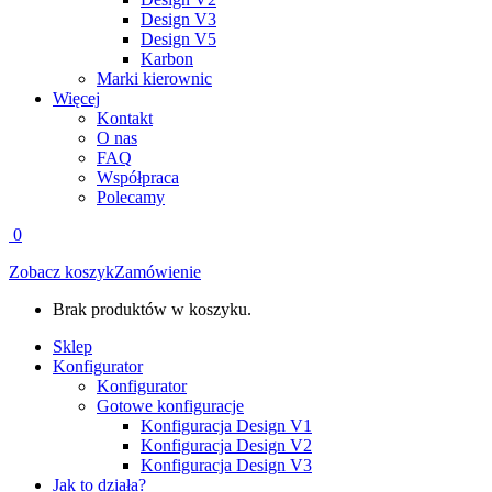
Design V3
Design V5
Karbon
Marki kierownic
Więcej
Kontakt
O nas
FAQ
Współpraca
Polecamy
0
Zobacz koszyk
Zamówienie
Brak produktów w koszyku.
Sklep
Konfigurator
Konfigurator
Gotowe konfiguracje
Konfiguracja Design V1
Konfiguracja Design V2
Konfiguracja Design V3
Jak to działa?