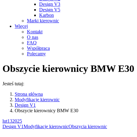
Design V3
Design V5
Karbon
Marki kierownic
Więcej
Kontakt
O nas
FAQ
Współpraca
Polecamy
Obszycie kierownicy BMW E30
Jesteś tutaj:
Strona główna
Modyfikacje kierownic
Design V1
Obszycie kierownicy BMW E30
lut
13
2025
Design V1
Modyfikacje kierownic
Obszycia kierownic