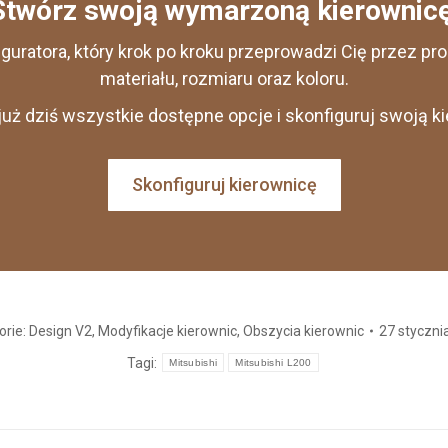
Stwórz swoją wymarzoną kierownicę
iguratora, który krok po kroku przeprowadzi Cię przez p
materiału, rozmiaru oraz koloru.
uż dziś wszystkie dostępne opcje i skonfiguruj swoją k
Skonfiguruj kierownicę
orie:
Design V2
,
Modyfikacje kierownic
,
Obszycia kierownic
27 styczni
Tagi:
Mitsubishi
Mitsubishi L200