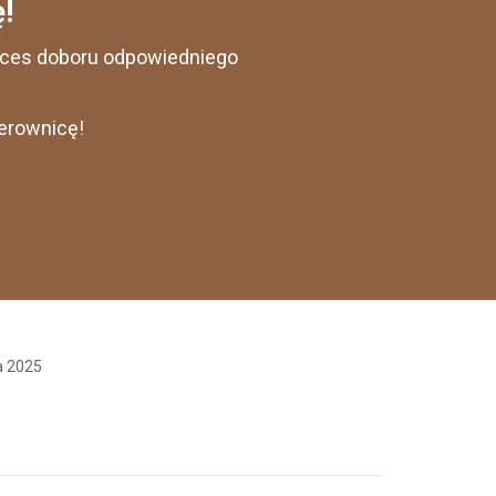
!
roces doboru odpowiedniego
ierownicę!
a 2025