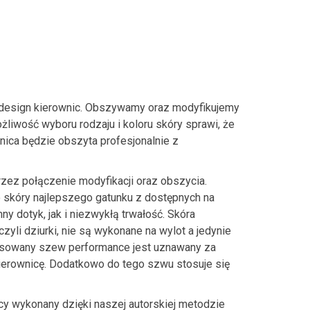
design kierownic. Obszywamy oraz modyfikujemy
liwość wyboru rodzaju i koloru skóry sprawi, że
ica będzie obszyta profesjonalnie z
zez połączenie modyfikacji oraz obszycia.
o skóry najlepszego gatunku z dostępnych na
y dotyk, jak i niezwykłą trwałość. Skóra
czyli dziurki, nie są wykonane na wylot a jedynie
tosowany szew performance jest uznawany za
ierownicę. Dodatkowo do tego szwu stosuje się
icy wykonany dzięki naszej autorskiej metodzie