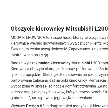
Obszycie kierownicy Mitsubishi L200
MOJA KIEROWNICA to zespół ludzi, którzy tworzą nowy 
kierownice według indywidualnych wytycznych klienta. Moż
Twoje auto zyska nową świeżość. Zapewniamy, że kierown
mistrzowską precyzją.
Bardzo wyraźny
tuning kierownicy Mitsubishi L200
popr
Kierownica obszyta skórą gładką oraz perforowaną. Są t
rynku europejskim. Skóra gładka zapewnia bardzo przyjemn
perforowana zalecana jest na boki kierownicy. Perforacja, 
wytłoczone w skórze. To nadaje komfort trzymania. Zas
jeden z najpiękniejszych szwów, którym można ozdobić k
grubszą nić, co zapewnia jego większą trwałość.
Wybrany
Design V2
to drugi stopień modyfikacji kierown