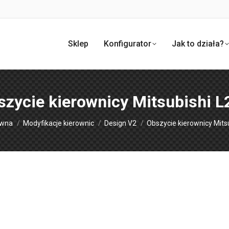
Sklep
Konfigurator
Jak to działa?
szycie kierownicy Mitsubishi L
aj:
ówna
Modyfikacje kierownic
Design V2
Obszycie kierownicy Mits