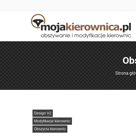
Ob
Jesteś tut
Strona gł
Design V2
Modyfikacje kierownic
Obszycia kierownic