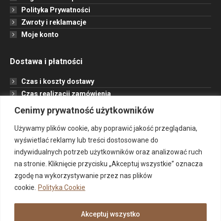
Polityka Prywatności
Zwroty i reklamacje
Moje konto
Dostawa i płatności
Czas i koszty dostawy
Czas realizacji zamówienia
Formy płatności
Cenimy prywatność użytkowników
Opcje dostawy
Używamy plików cookie, aby poprawić jakość przeglądania,
wyświetlać reklamy lub treści dostosowane do
Informacje
indywidualnych potrzeb użytkowników oraz analizować ruch
na stronie. Kliknięcie przycisku „Akceptuj wszystkie” oznacza
Jak to działa?
zgodę na wykorzystywanie przez nas plików
Projekt
cookie.
Polityka Cookie
O nas
Kontakt
Akceptuj wszystko