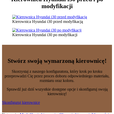
modyfikacji
Kierownica Hyundai i30 przed modyfikacją
Kierownica Hyundai i30 po modyfikacji
Stwórz swoją wymarzoną kierownicę!
Skorzystaj z naszego konfiguratora, który krok po kroku
przeprowadzi Cię przez proces doboru odpowiedniego materiału,
rozmiaru oraz koloru.
Sprawdź już dziś wszystkie dostępne opcje i skonfiguruj swoją
kierownicę!
Skonfiguruj kierownicę