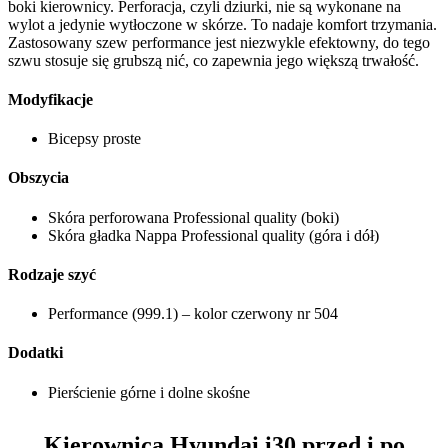
boki kierownicy. Perforacja, czyli dziurki, nie są wykonane na
wylot a jedynie wytłoczone w skórze. To nadaje komfort trzymania.
Zastosowany szew performance jest niezwykle efektowny, do tego
szwu stosuje się grubszą nić, co zapewnia jego większą trwałość.
Modyfikacje
Bicepsy proste
Obszycia
Skóra perforowana Professional quality (boki)
Skóra gładka Nappa Professional quality (góra i dół)
Rodzaje szyć
Performance (999.1) – kolor czerwony nr 504
Dodatki
Pierścienie górne i dolne skośne
Kierownica Hyundai i30
przed i po