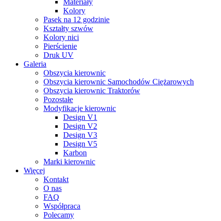
Materiały
Kolory
Pasek na 12 godzinie
Kształty szwów
Kolory nici
Pierścienie
Druk UV
Galeria
Obszycia kierownic
Obszycia kierownic Samochodów Ciężarowych
Obszycia kierownic Traktorów
Pozostałe
Modyfikacje kierownic
Design V1
Design V2
Design V3
Design V5
Karbon
Marki kierownic
Więcej
Kontakt
O nas
FAQ
Współpraca
Polecamy