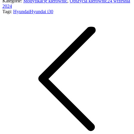
Kategorie:
Modyfikacje kierownic
,
Obszycia kierownic
24 września
2024
Tagi:
Hyundai
Hyundai i30
Nawigacja
wpisów