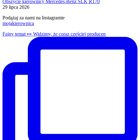
Obszycie kierownicy Mercedes-Benz SLK R170
29 lipca 2026
Podążaj za nami na Instagramie
mojakierownica
Fajny temat 👀 Widzimy, że coraz częściej producen