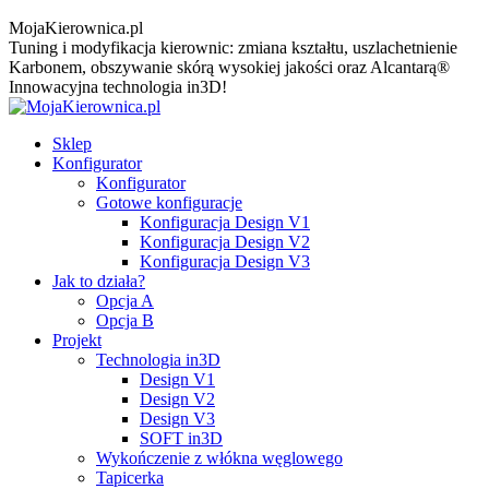
MojaKierownica.pl
Tuning i modyfikacja kierownic: zmiana kształtu, uszlachetnienie
Karbonem, obszywanie skórą wysokiej jakości oraz Alcantarą®
Innowacyjna technologia in3D!
Sklep
Konfigurator
Konfigurator
Gotowe konfiguracje
Konfiguracja Design V1
Konfiguracja Design V2
Konfiguracja Design V3
Jak to działa?
Opcja A
Opcja B
Projekt
Technologia in3D
Design V1
Design V2
Design V3
SOFT in3D
Wykończenie z włókna węglowego
Tapicerka