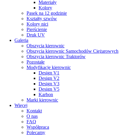
Materiały
Kolory
Pasek na 12 godzinie
Kształty szwów
Kolory nici
Pierścienie
Druk UV
Galeria
Obszycia kierownic
Obszycia kierownic Samochodów Ciężarowych
Obszycia kierownic Traktorów
Pozostałe
Modyfikacje kierownic
Design V1
Design V2
Design V3
Design V5
Karbon
Marki kierownic
Więcej
Kontakt
O nas
FAQ
Współpraca
Polecamy