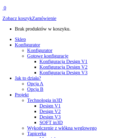
0
Zobacz koszyk
Zamówienie
Brak produktów w koszyku.
Sklep
Konfigurator
Konfigurator
Gotowe konfiguracje
Konfiguracja Design V1
Konfiguracja Design V2
Konfiguracja Design V3
Jak to działa?
Opcja A
Opcja B
Projekt
Technologia in3D
Design V1
Design V2
Design V3
SOFT in3D
Wykończenie z włókna węglowego
Tapicerka