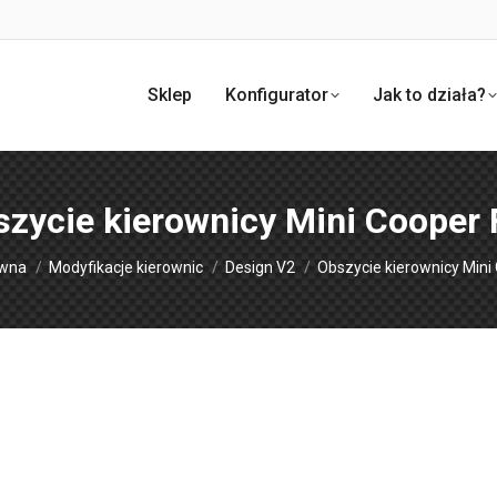
Sklep
Konfigurator
Jak to działa?
zycie kierownicy Mini Cooper
aj:
ówna
Modyfikacje kierownic
Design V2
Obszycie kierownicy Mini