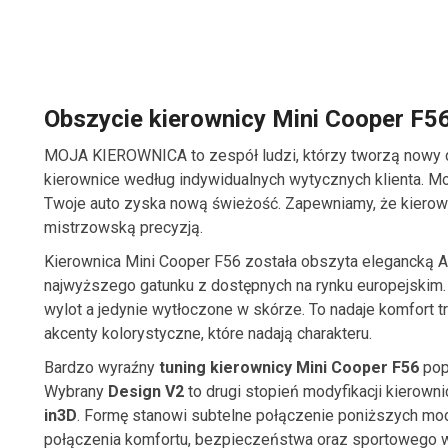
Obszycie kierownicy Mini Cooper F5
MOJA KIEROWNICA to zespół ludzi, którzy tworzą nowy 
kierownice według indywidualnych wytycznych klienta. Moż
Twoje auto zyska nową świeżość. Zapewniamy, że kierown
mistrzowską precyzją.
Kierownica Mini Cooper F56 została obszyta elegancką Al
najwyższego gatunku z dostępnych na rynku europejskim. P
wylot a jedynie wytłoczone w skórze. To nadaje komfort 
akcenty kolorystyczne, które nadają charakteru.
Bardzo wyraźny
tuning kierownicy Mini Cooper F56
pop
Wybrany
Design V2
to drugi stopień modyfikacji kierown
in3D
. Formę stanowi subtelne połączenie poniższych mod
połączenia komfortu, bezpieczeństwa oraz sportowego 