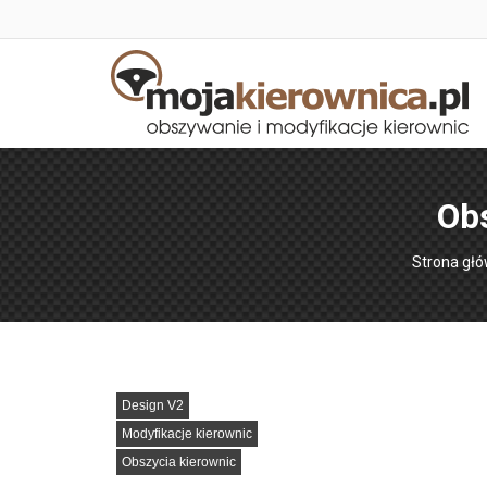
Obs
Jesteś tut
Strona gł
Design V2
Modyfikacje kierownic
Obszycia kierownic