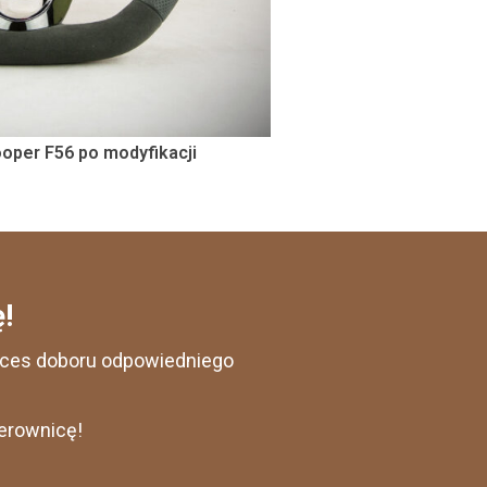
ooper F56 po modyfikacji
!
roces doboru odpowiedniego
ierownicę!