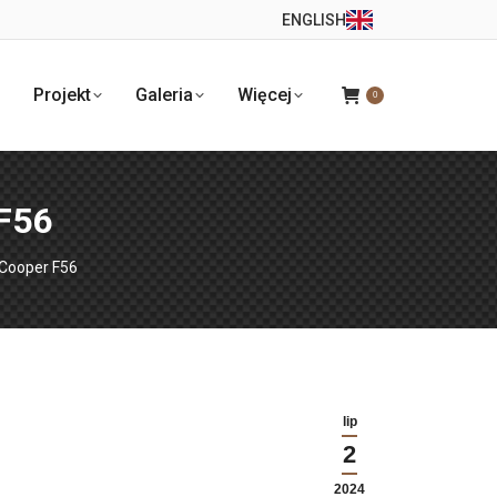
ENGLISH
Projekt
Galeria
Więcej
0
 F56
 Cooper F56
lip
2
2024