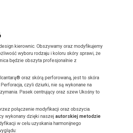
6
design kierownic. Obszywamy oraz modyfikujemy
liwość wyboru rodzaju i koloru skóry sprawi, że
ica będzie obszyta profesjonalnie z
cantarą® oraz skórą perforowaną, jest to skóra
erforacja, czyli dziurki, nie są wykonane na
trzymania. Pasek centrujący oraz szew Ukośny to
rzez połączenie modyfikacji oraz obszycia.
icy wykonany dzięki naszej
autorskiej metodzie
yfikacji w celu uzyskania harmonijnego
wyglądu: