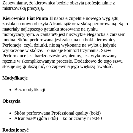
Zapewniamy, że kierownica będzie obszyta profesjonalnie z
mistrzowską precyzją.
Kierownica Fiat Punto II
nabrała zupełnie nowego wyglądu,
została na nowo obszyta Alcantarą® oraz skórą perforowaną. Są to
materiały najlepszego gatunku stosowane na rynku
motoryzacyjnym. Alcantara® jest niezwykle elegancka a zarazem
modna. Skóra perforowana jest zalecana na boki kierownicy.
Perforacja, czyli dziurki, nie są wykonane na wylot a jedynie
wytłoczone w skórze. To nadaje komfort trzymania. Szew
Performance jest bardzo często wybierany, jest wykonywany
ręcznie w skomplikowanym procesie. Dodatkowo do tego szwu
stosuje się grubszą nić, co zapewnia jego większą trwałość.
Modyfikacje
Bez modyfikacji
Obszycia
Skóra perforowana Professional quality (boki)
Alcantara® (góra i dół) – kolor czarny nr 9040
Rodzaje szyć