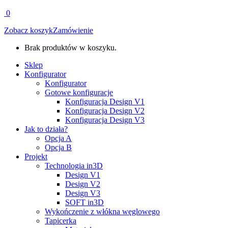
0
Zobacz koszyk
Zamówienie
Brak produktów w koszyku.
Sklep
Konfigurator
Konfigurator
Gotowe konfiguracje
Konfiguracja Design V1
Konfiguracja Design V2
Konfiguracja Design V3
Jak to działa?
Opcja A
Opcja B
Projekt
Technologia in3D
Design V1
Design V2
Design V3
SOFT in3D
Wykończenie z włókna węglowego
Tapicerka