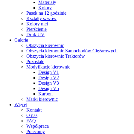
Materiały
Kolory
Pasek na 12 godzinie
Kształty szwów
Kolory nici
Pierścienie
Druk UV
Galeria
Obszycia kierownic
Obszycia kierownic Samochodów Ciężarowych
Obszycia kierownic Traktorów
Pozostałe
Modyfikacje kierownic
Design V1
Design V2
Design V3
Design V5
Karbon
Marki kierownic
Więcej
Kontakt
O nas
FAQ
Współpraca
Polecamy