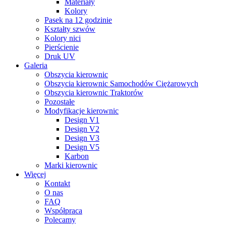
Materiały
Kolory
Pasek na 12 godzinie
Kształty szwów
Kolory nici
Pierścienie
Druk UV
Galeria
Obszycia kierownic
Obszycia kierownic Samochodów Ciężarowych
Obszycia kierownic Traktorów
Pozostałe
Modyfikacje kierownic
Design V1
Design V2
Design V3
Design V5
Karbon
Marki kierownic
Więcej
Kontakt
O nas
FAQ
Współpraca
Polecamy