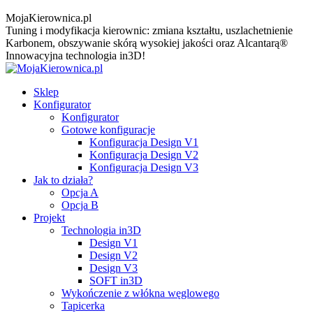
MojaKierownica.pl
Tuning i modyfikacja kierownic: zmiana kształtu, uszlachetnienie
Karbonem, obszywanie skórą wysokiej jakości oraz Alcantarą®
Innowacyjna technologia in3D!
Sklep
Konfigurator
Konfigurator
Gotowe konfiguracje
Konfiguracja Design V1
Konfiguracja Design V2
Konfiguracja Design V3
Jak to działa?
Opcja A
Opcja B
Projekt
Technologia in3D
Design V1
Design V2
Design V3
SOFT in3D
Wykończenie z włókna węglowego
Tapicerka