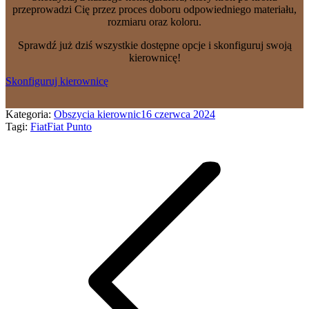
przeprowadzi Cię przez proces doboru odpowiedniego materiału,
rozmiaru oraz koloru.
Sprawdź już dziś wszystkie dostępne opcje i skonfiguruj swoją
kierownicę!
Skonfiguruj kierownicę
Kategoria:
Obszycia kierownic
16 czerwca 2024
Tagi:
Fiat
Fiat Punto
Nawigacja
wpisów