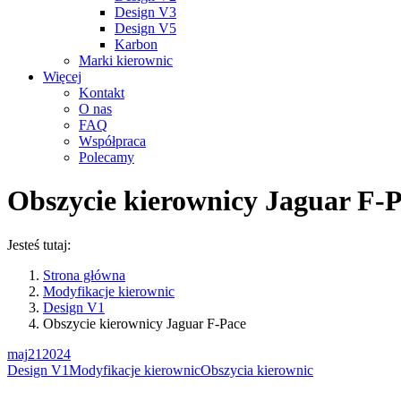
Design V3
Design V5
Karbon
Marki kierownic
Więcej
Kontakt
O nas
FAQ
Współpraca
Polecamy
Obszycie kierownicy Jaguar F-
Jesteś tutaj:
Strona główna
Modyfikacje kierownic
Design V1
Obszycie kierownicy Jaguar F-Pace
maj
21
2024
Design V1
Modyfikacje kierownic
Obszycia kierownic