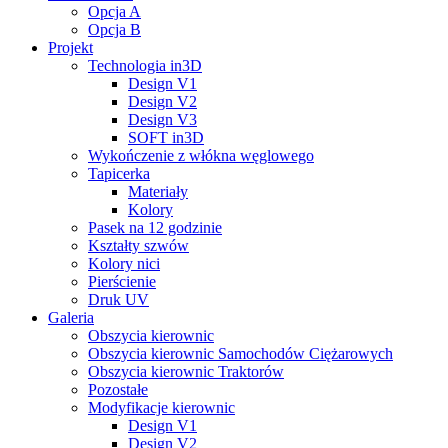
Opcja A
Opcja B
Projekt
Technologia in3D
Design V1
Design V2
Design V3
SOFT in3D
Wykończenie z włókna węglowego
Tapicerka
Materiały
Kolory
Pasek na 12 godzinie
Kształty szwów
Kolory nici
Pierścienie
Druk UV
Galeria
Obszycia kierownic
Obszycia kierownic Samochodów Ciężarowych
Obszycia kierownic Traktorów
Pozostałe
Modyfikacje kierownic
Design V1
Design V2