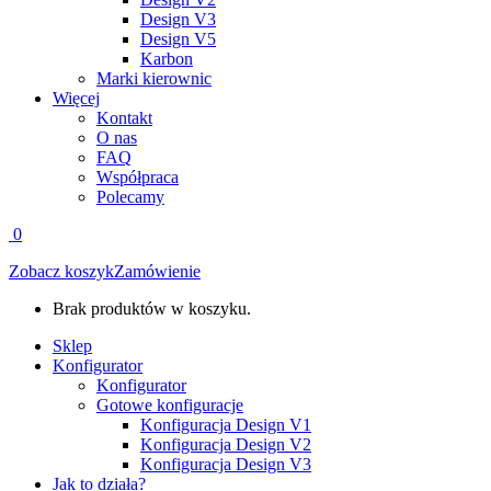
Design V3
Design V5
Karbon
Marki kierownic
Więcej
Kontakt
O nas
FAQ
Współpraca
Polecamy
0
Zobacz koszyk
Zamówienie
Brak produktów w koszyku.
Sklep
Konfigurator
Konfigurator
Gotowe konfiguracje
Konfiguracja Design V1
Konfiguracja Design V2
Konfiguracja Design V3
Jak to działa?