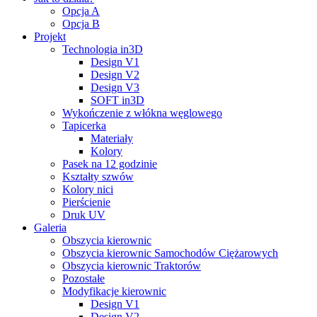
Opcja A
Opcja B
Projekt
Technologia in3D
Design V1
Design V2
Design V3
SOFT in3D
Wykończenie z włókna węglowego
Tapicerka
Materiały
Kolory
Pasek na 12 godzinie
Kształty szwów
Kolory nici
Pierścienie
Druk UV
Galeria
Obszycia kierownic
Obszycia kierownic Samochodów Ciężarowych
Obszycia kierownic Traktorów
Pozostałe
Modyfikacje kierownic
Design V1
Design V2