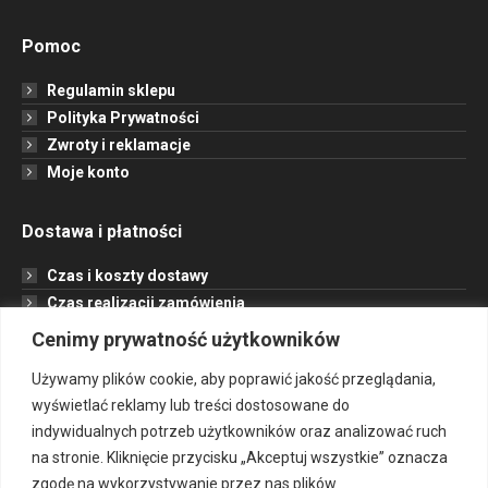
Pomoc
Regulamin sklepu
Polityka Prywatności
Zwroty i reklamacje
Moje konto
Dostawa i płatności
Czas i koszty dostawy
Czas realizacji zamówienia
Formy płatności
Cenimy prywatność użytkowników
Opcje dostawy
Używamy plików cookie, aby poprawić jakość przeglądania,
wyświetlać reklamy lub treści dostosowane do
Informacje
indywidualnych potrzeb użytkowników oraz analizować ruch
na stronie. Kliknięcie przycisku „Akceptuj wszystkie” oznacza
Jak to działa?
zgodę na wykorzystywanie przez nas plików
Projekt