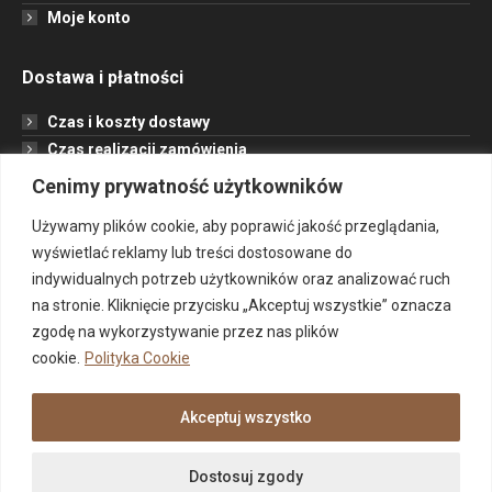
Moje konto
Dostawa i płatności
Czas i koszty dostawy
Czas realizacji zamówienia
Formy płatności
Cenimy prywatność użytkowników
Opcje dostawy
Używamy plików cookie, aby poprawić jakość przeglądania,
wyświetlać reklamy lub treści dostosowane do
Informacje
indywidualnych potrzeb użytkowników oraz analizować ruch
na stronie. Kliknięcie przycisku „Akceptuj wszystkie” oznacza
Jak to działa?
zgodę na wykorzystywanie przez nas plików
Projekt
cookie.
Polityka Cookie
O nas
Kontakt
Akceptuj wszystko
©2021-2026 mojakierownica.pl Wszelkie prawa zastrzeżone /
Dostosuj zgody