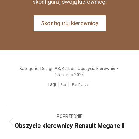
skonfiguruj swoją kierownicę!
Skonfiguruj kierownicę
Kategorie:
Design V3
,
Karbon
,
Obszycia kierownic
15 lutego 2024
Tagi:
Fiat
Fiat Panda
Nawigacja
POPRZEDNIE
wpisów
Obszycie kierownicy Renault Megane II
Poprzedni
wpis: