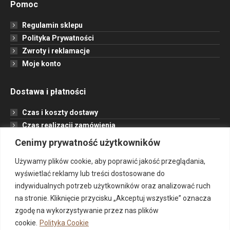
Pomoc
Regulamin sklepu
Polityka Prywatności
Zwroty i reklamacje
Moje konto
Dostawa i płatności
Czas i koszty dostawy
Czas realizacji zamówienia
Formy płatności
Cenimy prywatność użytkowników
Opcje dostawy
Używamy plików cookie, aby poprawić jakość przeglądania,
wyświetlać reklamy lub treści dostosowane do
Informacje
indywidualnych potrzeb użytkowników oraz analizować ruch
na stronie. Kliknięcie przycisku „Akceptuj wszystkie” oznacza
Jak to działa?
zgodę na wykorzystywanie przez nas plików
Projekt
cookie.
Polityka Cookie
O nas