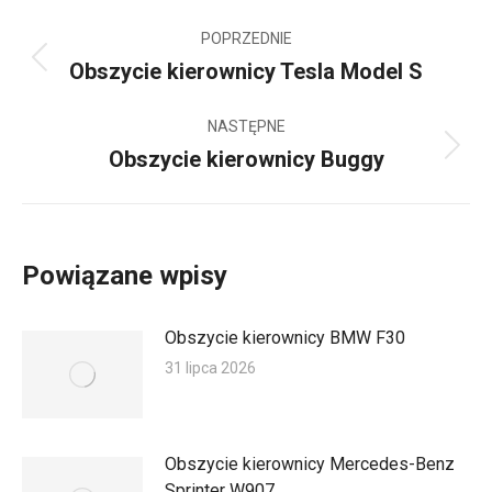
Nawigacja
POPRZEDNIE
wpisów
Obszycie kierownicy Tesla Model S
Poprzedni
wpis:
NASTĘPNE
Obszycie kierownicy Buggy
Następny
wpis:
Powiązane wpisy
Obszycie kierownicy BMW F30
31 lipca 2026
Obszycie kierownicy Mercedes-Benz
Sprinter W907