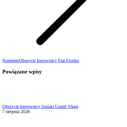
Następny
Następne
Obszycie kierownicy Fiat Fiorino
wpis:
Powiązane wpisy
Obszycie kierownicy Suzuki Grand Vitara
7 sierpnia 2026