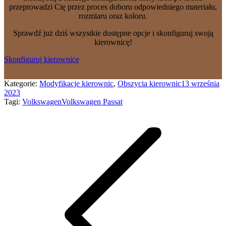
przeprowadzi Cię przez proces doboru odpowiedniego materiału,
rozmiaru oraz koloru.
Sprawdź już dziś wszystkie dostępne opcje i skonfiguruj swoją
kierownicę!
Skonfiguruj kierownicę
Kategorie:
Modyfikacje kierownic
,
Obszycia kierownic
13 września
2023
Tagi:
Volkswagen
Volkswagen Passat
Nawigacja
wpisów