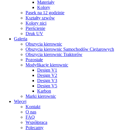
Materiały
Kolory
Pasek na 12 godzinie
Kształty szwów
Kolory nici
Pierścienie
Druk UV
Galeria
Obszycia kierownic
Obszycia kierownic Samochodów Ciężarowych
Obszycia kierownic Traktorów
Pozostałe
Modyfikacje kierownic
Design V1
Design V2
Design V3
Design V5
Karbon
Marki kierownic
Więcej
Kontakt
O nas
FAQ
Współpraca
Polecamy