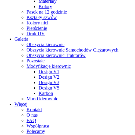
Materiały
Kolory
Pasek na 12 godzinie
Kształty szwów
Kolory nici
Pierścienie
Druk UV
Galeria
Obszycia kierownic
Obszycia kierownic Samochodów Ciężarowych
Obszycia kierownic Traktorów
Pozostałe
Modyfikacje kierownic
Design V1
Design V2
Design V3
Design V5
Karbon
Marki kierownic
Więcej
Kontakt
O nas
FAQ
Współpraca
Polecamy