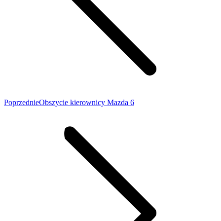
Poprzedni
Poprzednie
Obszycie kierownicy Mazda 6
wpis: