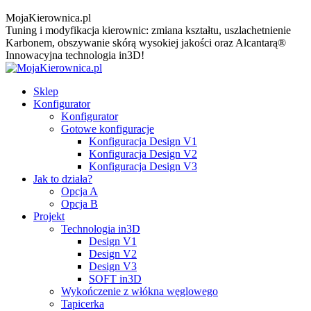
MojaKierownica.pl
Tuning i modyfikacja kierownic: zmiana kształtu, uszlachetnienie
Karbonem, obszywanie skórą wysokiej jakości oraz Alcantarą®
Innowacyjna technologia in3D!
Sklep
Konfigurator
Konfigurator
Gotowe konfiguracje
Konfiguracja Design V1
Konfiguracja Design V2
Konfiguracja Design V3
Jak to działa?
Opcja A
Opcja B
Projekt
Technologia in3D
Design V1
Design V2
Design V3
SOFT in3D
Wykończenie z włókna węglowego
Tapicerka