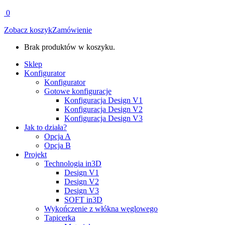
0
Zobacz koszyk
Zamówienie
Brak produktów w koszyku.
Sklep
Konfigurator
Konfigurator
Gotowe konfiguracje
Konfiguracja Design V1
Konfiguracja Design V2
Konfiguracja Design V3
Jak to działa?
Opcja A
Opcja B
Projekt
Technologia in3D
Design V1
Design V2
Design V3
SOFT in3D
Wykończenie z włókna węglowego
Tapicerka