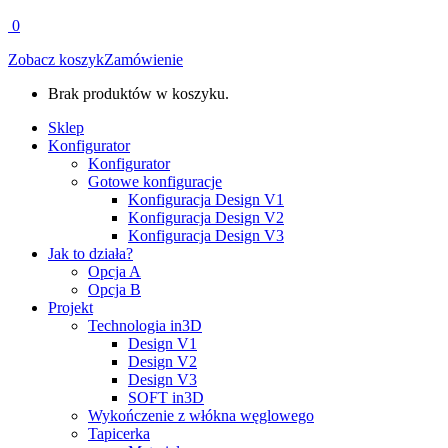
0
Zobacz koszyk
Zamówienie
Brak produktów w koszyku.
Sklep
Konfigurator
Konfigurator
Gotowe konfiguracje
Konfiguracja Design V1
Konfiguracja Design V2
Konfiguracja Design V3
Jak to działa?
Opcja A
Opcja B
Projekt
Technologia in3D
Design V1
Design V2
Design V3
SOFT in3D
Wykończenie z włókna węglowego
Tapicerka