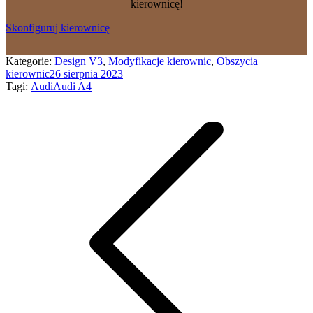
kierownicę!
Skonfiguruj kierownicę
Kategorie:
Design V3
,
Modyfikacje kierownic
,
Obszycia
kierownic
26 sierpnia 2023
Tagi:
Audi
Audi A4
Nawigacja
wpisów