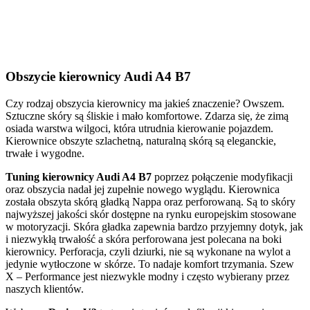
Obszycie kierownicy Audi A4 B7
Czy rodzaj obszycia kierownicy ma jakieś znaczenie? Owszem.
Sztuczne skóry są śliskie i mało komfortowe. Zdarza się, że zimą
osiada warstwa wilgoci, która utrudnia kierowanie pojazdem.
Kierownice obszyte szlachetną, naturalną skórą są eleganckie,
trwałe i wygodne.
Tuning kierownicy Audi A4 B7
poprzez połączenie modyfikacji
oraz obszycia nadał jej zupełnie nowego wyglądu. Kierownica
została obszyta skórą gładką Nappa oraz perforowaną. Są to skóry
najwyższej jakości skór dostępne na rynku europejskim stosowane
w motoryzacji. Skóra gładka zapewnia bardzo przyjemny dotyk, jak
i niezwykłą trwałość a skóra perforowana jest polecana na boki
kierownicy. Perforacja, czyli dziurki, nie są wykonane na wylot a
jedynie wytłoczone w skórze. To nadaje komfort trzymania. Szew
X – Performance jest niezwykle modny i często wybierany przez
naszych klientów.