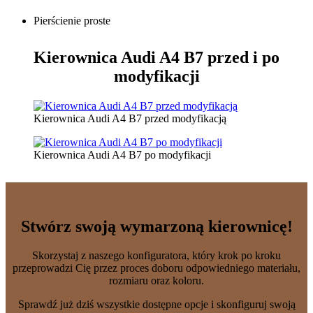
Pierścienie proste
Kierownica Audi A4 B7
przed i po
modyfikacji
Kierownica Audi A4 B7 przed modyfikacją
Kierownica Audi A4 B7 po modyfikacji
Stwórz swoją wymarzoną kierownicę!
Skorzystaj z naszego konfiguratora, który krok po kroku
przeprowadzi Cię przez proces doboru odpowiedniego materiału,
rozmiaru oraz koloru.
Sprawdź już dziś wszystkie dostępne opcje i skonfiguruj swoją