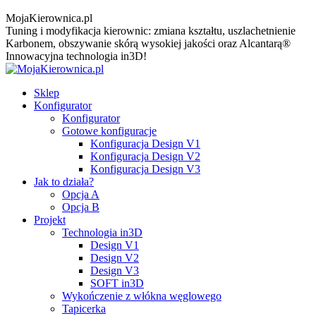
MojaKierownica.pl
Tuning i modyfikacja kierownic: zmiana kształtu, uszlachetnienie
Karbonem, obszywanie skórą wysokiej jakości oraz Alcantarą®
Innowacyjna technologia in3D!
Sklep
Konfigurator
Konfigurator
Gotowe konfiguracje
Konfiguracja Design V1
Konfiguracja Design V2
Konfiguracja Design V3
Jak to działa?
Opcja A
Opcja B
Projekt
Technologia in3D
Design V1
Design V2
Design V3
SOFT in3D
Wykończenie z włókna węglowego
Tapicerka