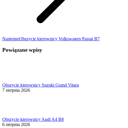
Następny
Następne
Obszycie kierownicy Volkswagen Passat B7
wpis:
Powiązane wpisy
Obszycie kierownicy Suzuki Grand Vitara
7 sierpnia 2026
Obszycie kierownicy Audi A4 B8
6 sierpnia 2026