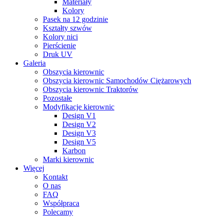
Materiały
Kolory
Pasek na 12 godzinie
Kształty szwów
Kolory nici
Pierścienie
Druk UV
Galeria
Obszycia kierownic
Obszycia kierownic Samochodów Ciężarowych
Obszycia kierownic Traktorów
Pozostałe
Modyfikacje kierownic
Design V1
Design V2
Design V3
Design V5
Karbon
Marki kierownic
Więcej
Kontakt
O nas
FAQ
Współpraca
Polecamy