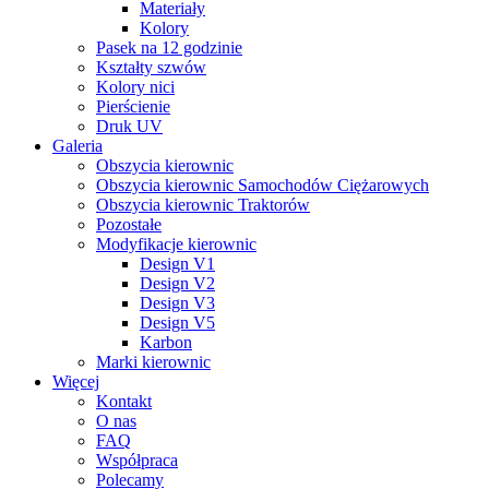
Materiały
Kolory
Pasek na 12 godzinie
Kształty szwów
Kolory nici
Pierścienie
Druk UV
Galeria
Obszycia kierownic
Obszycia kierownic Samochodów Ciężarowych
Obszycia kierownic Traktorów
Pozostałe
Modyfikacje kierownic
Design V1
Design V2
Design V3
Design V5
Karbon
Marki kierownic
Więcej
Kontakt
O nas
FAQ
Współpraca
Polecamy