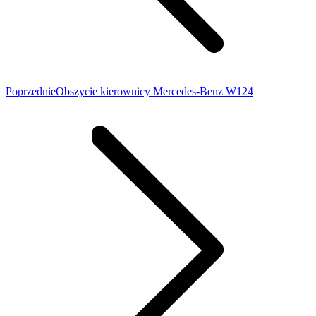
Poprzedni
Poprzednie
Obszycie kierownicy Mercedes-Benz W124
wpis: