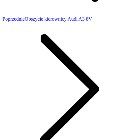
Poprzedni
Poprzednie
Obszycie kierownicy Audi A3 8V
wpis: