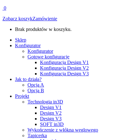
0
Zobacz koszyk
Zamówienie
Brak produktów w koszyku.
Sklep
Konfigurator
Konfigurator
Gotowe konfiguracje
Konfiguracja Design V1
Konfiguracja Design V2
Konfiguracja Design V3
Jak to działa?
Opcja A
Opcja B
Projekt
Technologia in3D
Design V1
Design V2
Design V3
SOFT in3D
Wykończenie z włókna węglowego
Tapicerka