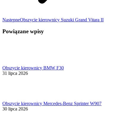
Następny
Następne
Obszycie kierownicy Suzuki Grand Vitara II
wpis:
Powiązane wpisy
Obszycie kierownicy BMW F30
31 lipca 2026
Obszycie kierownicy Mercedes-Benz Sprinter W907
30 lipca 2026