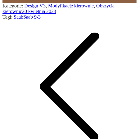
Kategorie:
Design V3
,
Modyfikacje kierownic
,
Obszycia
kierownic
20 kwietnia 2023
Tagi:
Saab
Saab 9-3
Nawigacja
wpisów