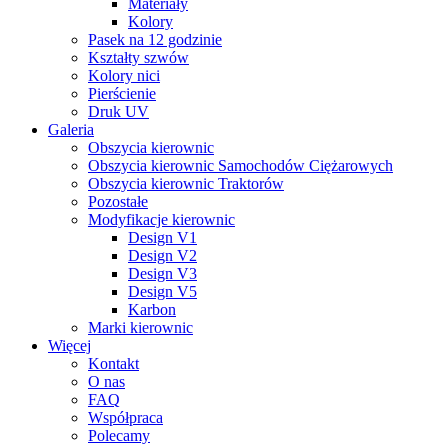
Materiały
Kolory
Pasek na 12 godzinie
Kształty szwów
Kolory nici
Pierścienie
Druk UV
Galeria
Obszycia kierownic
Obszycia kierownic Samochodów Ciężarowych
Obszycia kierownic Traktorów
Pozostałe
Modyfikacje kierownic
Design V1
Design V2
Design V3
Design V5
Karbon
Marki kierownic
Więcej
Kontakt
O nas
FAQ
Współpraca
Polecamy