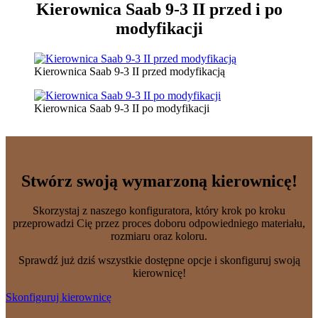
Kierownica Saab 9-3 II
przed i po
modyfikacji
Kierownica Saab 9-3 II przed modyfikacją
Kierownica Saab 9-3 II po modyfikacji
Stwórz swoją wymarzoną kierownicę!
Skorzystaj z naszego konfiguratora, który krok po kroku
przeprowadzi Cię przez proces doboru odpowiedniego materiału,
rozmiaru oraz koloru.
Sprawdź już dziś wszystkie dostępne opcje i skonfiguruj swoją
kierownicę!
Skonfiguruj kierownicę