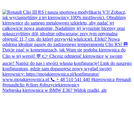
Niebieska kierownica w BMW E36? Widok rzadki, ale