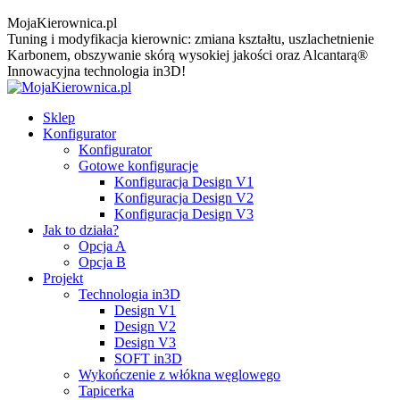
MojaKierownica.pl
Tuning i modyfikacja kierownic: zmiana kształtu, uszlachetnienie
Karbonem, obszywanie skórą wysokiej jakości oraz Alcantarą®
Innowacyjna technologia in3D!
Sklep
Konfigurator
Konfigurator
Gotowe konfiguracje
Konfiguracja Design V1
Konfiguracja Design V2
Konfiguracja Design V3
Jak to działa?
Opcja A
Opcja B
Projekt
Technologia in3D
Design V1
Design V2
Design V3
SOFT in3D
Wykończenie z włókna węglowego
Tapicerka