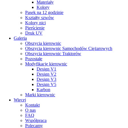
Materiały
Kolory
Pasek na 12 godzinie
Kształty szwów
Kolory nici
Pierścienie
Druk UV
Galeria
Obszycia kierownic
Obszycia kierownic Samochodów Ciężarowych
Obszycia kierownic Traktorów
Pozostałe
Modyfikacje kierownic
Design V1
Design V2
Design V3
Design V5
Karbon
Marki kierownic
Więcej
Kontakt
O nas
FAQ
Współpraca
Polecamy