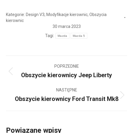
Kategorie:
Design V3
,
Modyfikacje kierownic
,
Obszycia
kierownic
30 marca 2023
Tagi:
Mazda
Mazda 5
Nawigacja
POPRZEDNIE
wpisów
Obszycie kierownicy Jeep Liberty
Poprzedni
wpis:
NASTĘPNE
Obszycie kierownicy Ford Transit Mk8
Następny
wpis:
Powiązane wpisy