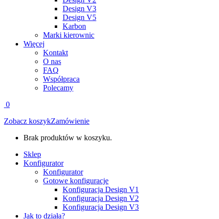
Design V3
Design V5
Karbon
Marki kierownic
Więcej
Kontakt
O nas
FAQ
Współpraca
Polecamy
0
Zobacz koszyk
Zamówienie
Brak produktów w koszyku.
Sklep
Konfigurator
Konfigurator
Gotowe konfiguracje
Konfiguracja Design V1
Konfiguracja Design V2
Konfiguracja Design V3
Jak to działa?