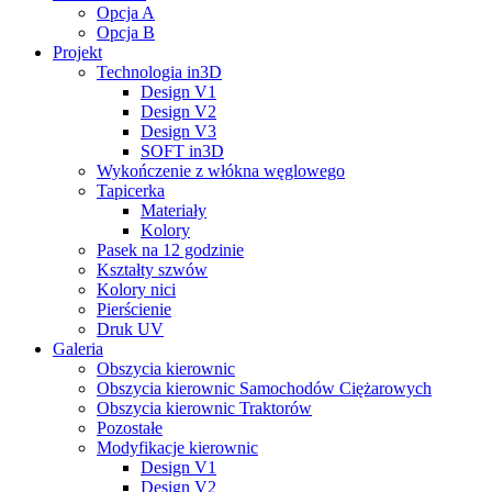
Opcja A
Opcja B
Projekt
Technologia in3D
Design V1
Design V2
Design V3
SOFT in3D
Wykończenie z włókna węglowego
Tapicerka
Materiały
Kolory
Pasek na 12 godzinie
Kształty szwów
Kolory nici
Pierścienie
Druk UV
Galeria
Obszycia kierownic
Obszycia kierownic Samochodów Ciężarowych
Obszycia kierownic Traktorów
Pozostałe
Modyfikacje kierownic
Design V1
Design V2