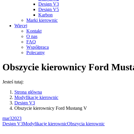
Design V3
Design V5
Karbon
Marki kierownic
Więcej
Kontakt
O nas
FAQ
Współpraca
Polecamy
Obszycie kierownicy Ford Must
Jesteś tutaj:
Strona główna
Modyfikacje kierownic
Design V3
Obszycie kierownicy Ford Mustang V
mar
3
2023
Design V3
Modyfikacje kierownic
Obszycia kierownic