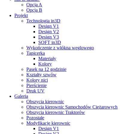
Opcja A
Opcja B
Projekt
Technologia in3D
Design V1
Design V2
Design V3
SOFT in3D
Wykończenie z włókna węglowego
Tapicerka
Materiały
Kolory
Pasek na 12 godzinie
Kształty szwów
Kolory nici
Pierścienie
Druk UV
Galeria
Obszycia kierownic
Obszycia kierownic Samochodów Ciężarowych
Obszycia kierownic Traktorów
Pozostałe
Modyfikacje kierownic
Design V1
Design V2