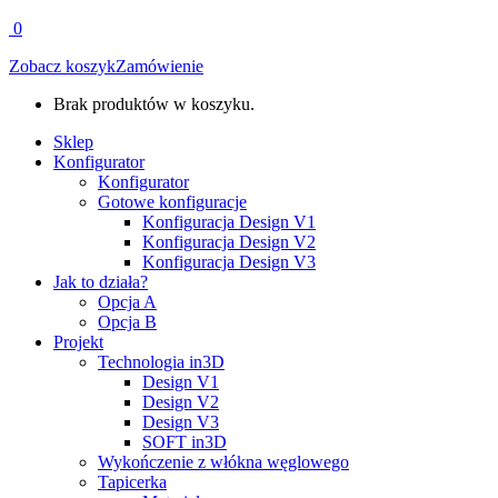
0
Zobacz koszyk
Zamówienie
Brak produktów w koszyku.
Sklep
Konfigurator
Konfigurator
Gotowe konfiguracje
Konfiguracja Design V1
Konfiguracja Design V2
Konfiguracja Design V3
Jak to działa?
Opcja A
Opcja B
Projekt
Technologia in3D
Design V1
Design V2
Design V3
SOFT in3D
Wykończenie z włókna węglowego
Tapicerka