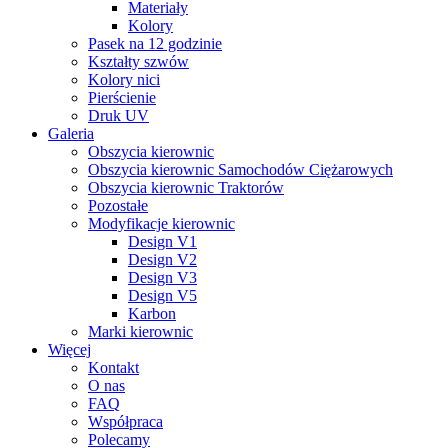
Materiały
Kolory
Pasek na 12 godzinie
Kształty szwów
Kolory nici
Pierścienie
Druk UV
Galeria
Obszycia kierownic
Obszycia kierownic Samochodów Ciężarowych
Obszycia kierownic Traktorów
Pozostałe
Modyfikacje kierownic
Design V1
Design V2
Design V3
Design V5
Karbon
Marki kierownic
Więcej
Kontakt
O nas
FAQ
Współpraca
Polecamy