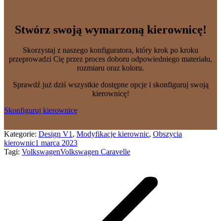
Stwórz swoją wymarzoną kierownicę!
Skorzystaj z naszego konfiguratora, który krok po kroku
przeprowadzi Cię przez proces doboru odpowiedniego materiału,
rozmiaru oraz koloru.
Sprawdź już dziś wszystkie dostępne opcje i skonfiguruj swoją
kierownicę!
Skonfiguruj kierownicę
Kategorie:
Design V1
,
Modyfikacje kierownic
,
Obszycia
kierownic
1 marca 2023
Tagi:
Volkswagen
Volkswagen Caravelle
Nawigacja
wpisów