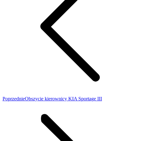
Poprzedni
Poprzednie
Obszycie kierownicy KIA Sportage III
wpis: