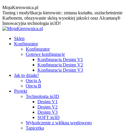
MojaKierownica.pl
Tuning i modyfikacja kierownic: zmiana kształtu, uszlachetnienie
Karbonem, obszywanie skórą wysokiej jakości oraz Alcantarą®
Innowacyjna technologia in3D!
Sklep
Konfigurator
Konfigurator
Gotowe konfiguracje
Konfiguracja Design V1
Konfiguracja Design V2
Konfiguracja Design V3
Jak to działa?
Opcja A
Opcja B
Projekt
Technologia in3D
Design V1
Design V2
Design V3
SOFT in3D
Wykończenie z włókna węglowego
Tapicerka