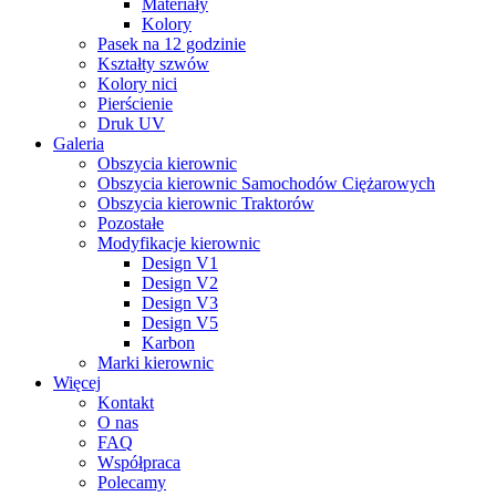
Materiały
Kolory
Pasek na 12 godzinie
Kształty szwów
Kolory nici
Pierścienie
Druk UV
Galeria
Obszycia kierownic
Obszycia kierownic Samochodów Ciężarowych
Obszycia kierownic Traktorów
Pozostałe
Modyfikacje kierownic
Design V1
Design V2
Design V3
Design V5
Karbon
Marki kierownic
Więcej
Kontakt
O nas
FAQ
Współpraca
Polecamy