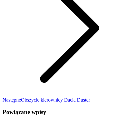
Następny
Następne
Obszycie kierownicy Dacia Duster
wpis:
Powiązane wpisy