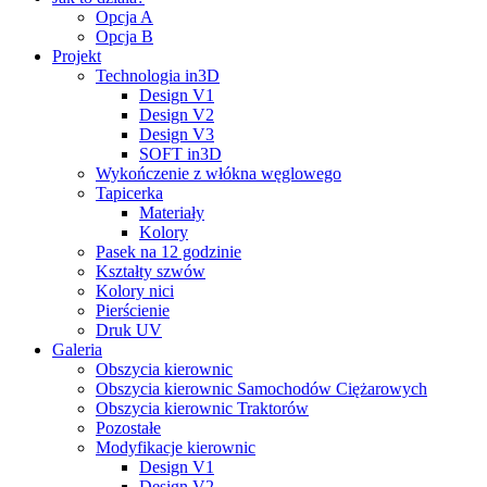
Opcja A
Opcja B
Projekt
Technologia in3D
Design V1
Design V2
Design V3
SOFT in3D
Wykończenie z włókna węglowego
Tapicerka
Materiały
Kolory
Pasek na 12 godzinie
Kształty szwów
Kolory nici
Pierścienie
Druk UV
Galeria
Obszycia kierownic
Obszycia kierownic Samochodów Ciężarowych
Obszycia kierownic Traktorów
Pozostałe
Modyfikacje kierownic
Design V1
Design V2