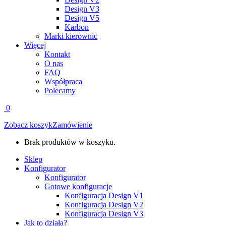
Design V3
Design V5
Karbon
Marki kierownic
Więcej
Kontakt
O nas
FAQ
Współpraca
Polecamy
0
Zobacz koszyk
Zamówienie
Brak produktów w koszyku.
Sklep
Konfigurator
Konfigurator
Gotowe konfiguracje
Konfiguracja Design V1
Konfiguracja Design V2
Konfiguracja Design V3
Jak to działa?