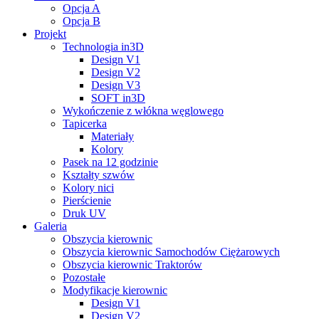
Opcja A
Opcja B
Projekt
Technologia in3D
Design V1
Design V2
Design V3
SOFT in3D
Wykończenie z włókna węglowego
Tapicerka
Materiały
Kolory
Pasek na 12 godzinie
Kształty szwów
Kolory nici
Pierścienie
Druk UV
Galeria
Obszycia kierownic
Obszycia kierownic Samochodów Ciężarowych
Obszycia kierownic Traktorów
Pozostałe
Modyfikacje kierownic
Design V1
Design V2