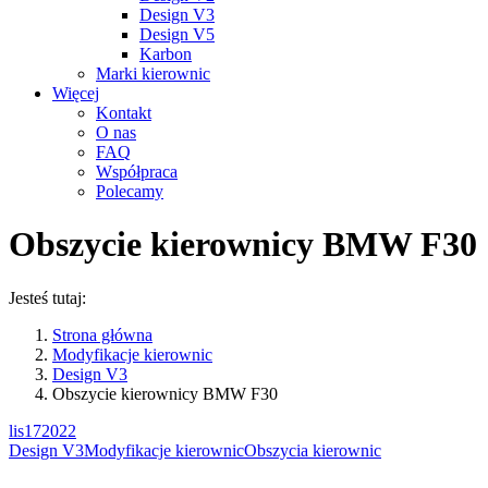
Design V3
Design V5
Karbon
Marki kierownic
Więcej
Kontakt
O nas
FAQ
Współpraca
Polecamy
Obszycie kierownicy BMW F30
Jesteś tutaj:
Strona główna
Modyfikacje kierownic
Design V3
Obszycie kierownicy BMW F30
lis
17
2022
Design V3
Modyfikacje kierownic
Obszycia kierownic