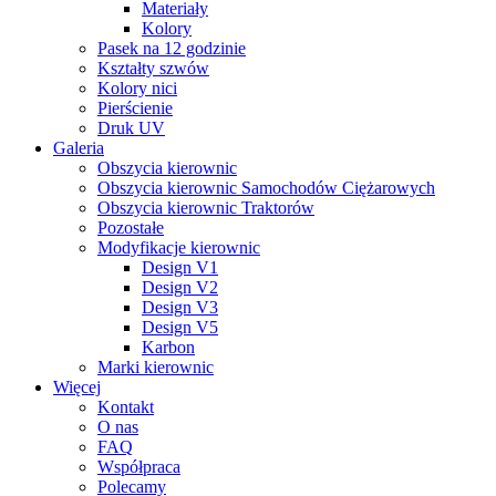
Materiały
Kolory
Pasek na 12 godzinie
Kształty szwów
Kolory nici
Pierścienie
Druk UV
Galeria
Obszycia kierownic
Obszycia kierownic Samochodów Ciężarowych
Obszycia kierownic Traktorów
Pozostałe
Modyfikacje kierownic
Design V1
Design V2
Design V3
Design V5
Karbon
Marki kierownic
Więcej
Kontakt
O nas
FAQ
Współpraca
Polecamy