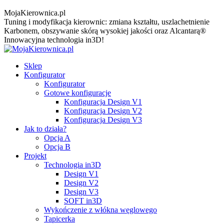
MojaKierownica.pl
Tuning i modyfikacja kierownic: zmiana kształtu, uszlachetnienie
Karbonem, obszywanie skórą wysokiej jakości oraz Alcantarą®
Innowacyjna technologia in3D!
Sklep
Konfigurator
Konfigurator
Gotowe konfiguracje
Konfiguracja Design V1
Konfiguracja Design V2
Konfiguracja Design V3
Jak to działa?
Opcja A
Opcja B
Projekt
Technologia in3D
Design V1
Design V2
Design V3
SOFT in3D
Wykończenie z włókna węglowego
Tapicerka