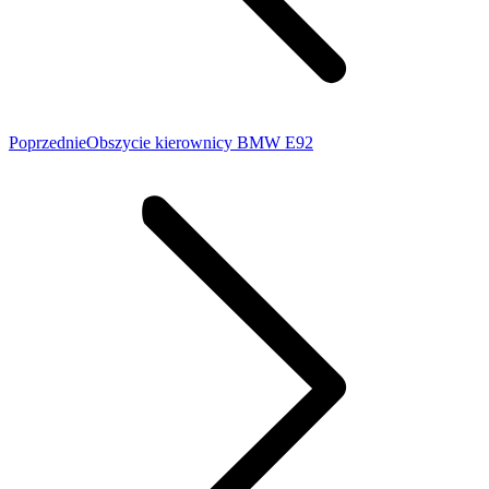
Poprzedni
Poprzednie
Obszycie kierownicy BMW E92
wpis: