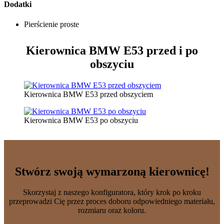
Dodatki
Pierścienie proste
Kierownica BMW E53
przed i po
obszyciu
Kierownica BMW E53 przed obszyciem
Kierownica BMW E53 po obszyciu
Stwórz swoją wymarzoną kierownicę!
Skorzystaj z naszego konfiguratora, który krok po kroku
przeprowadzi Cię przez proces doboru odpowiedniego materiału,
rozmiaru oraz koloru.