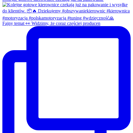
Fajny temat 👀 Widzimy, że coraz częściej producen