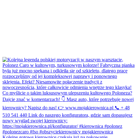
Kolejne gotowe kierownice czekają już na pakowanie