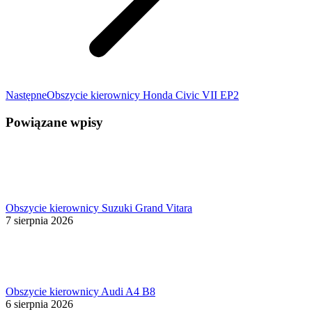
Następny
Następne
Obszycie kierownicy Honda Civic VII EP2
wpis:
Powiązane wpisy
Obszycie kierownicy Suzuki Grand Vitara
7 sierpnia 2026
Obszycie kierownicy Audi A4 B8
6 sierpnia 2026