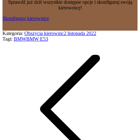
Sprawdź już dziś wszystkie dostępne opcje i skonfiguruj swoją
kierownicę!
Skonfiguruj kierownicę
Kategoria:
Obszycia kierownic
2 listopada 2022
Tagi:
BMW
BMW E53
Nawigacja
wpisów