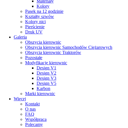
Materiały
Kolory
Pasek na 12 godzinie
Kształty szwów
Kolory nici
Pierścienie
Druk UV
Galeria
Obszycia kierownic
Obszycia kierownic Samochodów Ciężarowych
Obszycia kierownic Traktorów
Pozostałe
Modyfikacje kierownic
Design V1
Design V2
Design V3
Design V5
Karbon
Marki kierownic
Więcej
Kontakt
O nas
FAQ
Współpraca
Polecamy