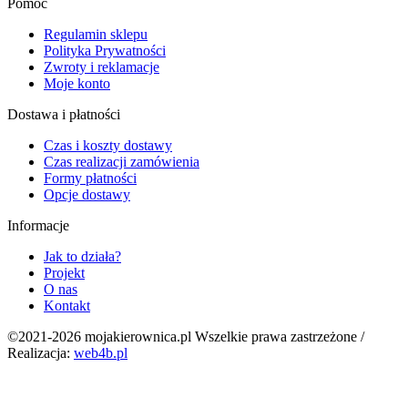
Pomoc
Regulamin sklepu
Polityka Prywatności
Zwroty i reklamacje
Moje konto
Dostawa i płatności
Czas i koszty dostawy
Czas realizacji zamówienia
Formy płatności
Opcje dostawy
Informacje
Jak to działa?
Projekt
O nas
Kontakt
©2021-2026 mojakierownica.pl Wszelkie prawa zastrzeżone /
Realizacja:
web4b.pl
g