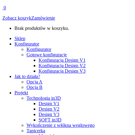
0
Zobacz koszyk
Zamówienie
Brak produktów w koszyku.
Sklep
Konfigurator
Konfigurator
Gotowe konfiguracje
Konfiguracja Design V1
Konfiguracja Design V2
Konfiguracja Design V3
Jak to działa?
Opcja A
Opcja B
Projekt
Technologia in3D
Design V1
Design V2
Design V3
SOFT in3D
Wykończenie z włókna węglowego
Tapicerka