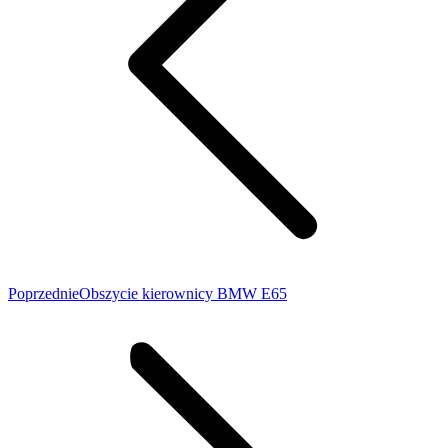
Poprzedni
Poprzednie
Obszycie kierownicy BMW E65
wpis: