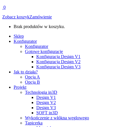
0
Zobacz koszyk
Zamówienie
Brak produktów w koszyku.
Sklep
Konfigurator
Konfigurator
Gotowe konfiguracje
Konfiguracja Design V1
Konfiguracja Design V2
Konfiguracja Design V3
Jak to działa?
Opcja A
Opcja B
Projekt
Technologia in3D
Design V1
Design V2
Design V3
SOFT in3D
Wykończenie z włókna węglowego
Tapicerka