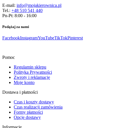
E-mail:
info@mojakierownica.pl
Tel.:
+48 510 541 440
Pn-Pt: 8:00 - 16:00
Podążaj za nami
Facebook
Instagram
YouTube
TikTok
Pinterest
Pomoc
Regulamin sklepu
Polityka Prywatności
Zwroty i reklamacje
Moje konto
Dostawa i płatności
Czas i koszty dostawy
Czas realizacji zamówienia
Formy płatności
Opcje dostawy
Informacje