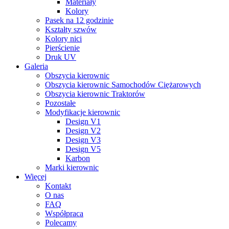
Materiały
Kolory
Pasek na 12 godzinie
Kształty szwów
Kolory nici
Pierścienie
Druk UV
Galeria
Obszycia kierownic
Obszycia kierownic Samochodów Ciężarowych
Obszycia kierownic Traktorów
Pozostałe
Modyfikacje kierownic
Design V1
Design V2
Design V3
Design V5
Karbon
Marki kierownic
Więcej
Kontakt
O nas
FAQ
Współpraca
Polecamy