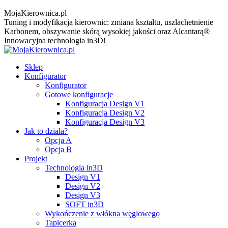
MojaKierownica.pl
Tuning i modyfikacja kierownic: zmiana kształtu, uszlachetnienie
Karbonem, obszywanie skórą wysokiej jakości oraz Alcantarą®
Innowacyjna technologia in3D!
Sklep
Konfigurator
Konfigurator
Gotowe konfiguracje
Konfiguracja Design V1
Konfiguracja Design V2
Konfiguracja Design V3
Jak to działa?
Opcja A
Opcja B
Projekt
Technologia in3D
Design V1
Design V2
Design V3
SOFT in3D
Wykończenie z włókna węglowego
Tapicerka