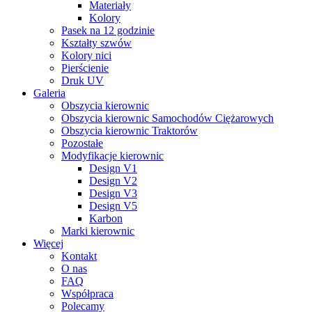
Materiały
Kolory
Pasek na 12 godzinie
Kształty szwów
Kolory nici
Pierścienie
Druk UV
Galeria
Obszycia kierownic
Obszycia kierownic Samochodów Ciężarowych
Obszycia kierownic Traktorów
Pozostałe
Modyfikacje kierownic
Design V1
Design V2
Design V3
Design V5
Karbon
Marki kierownic
Więcej
Kontakt
O nas
FAQ
Współpraca
Polecamy