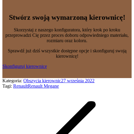
Stwórz swoją wymarzoną kierownicę!
Skorzystaj z naszego konfiguratora, który krok po kroku
przeprowadzi Cię przez proces doboru odpowiedniego materiału,
rozmiaru oraz koloru.
Sprawdź już dziś wszystkie dostępne opcje i skonfiguruj swoją
kierownicę!
Skonfiguruj kierownicę
Kategoria:
Obszycia kierownic
27 września 2022
Tagi:
Renault
Renault Megane
Nawigacja
wpisów