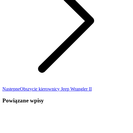
Następny
Następne
Obszycie kierownicy Jeep Wrangler II
wpis:
Powiązane wpisy