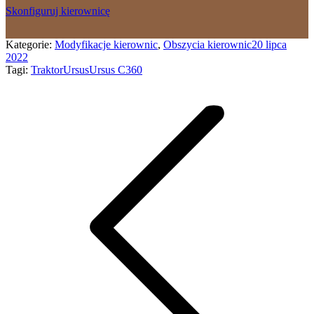
Skonfiguruj kierownicę
Kategorie:
Modyfikacje kierownic
,
Obszycia kierownic
20 lipca
2022
Tagi:
Traktor
Ursus
Ursus C360
Nawigacja
wpisów