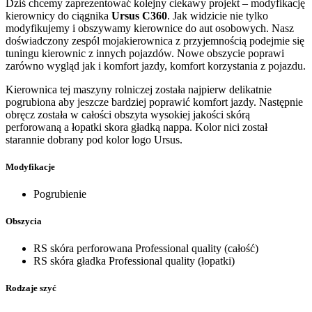
Dziś chcemy zaprezentować kolejny ciekawy projekt – modyfikację
kierownicy do ciągnika
Ursus C360
. Jak widzicie nie tylko
modyfikujemy i obszywamy kierownice do aut osobowych. Nasz
doświadczony zespól mojakierownica z przyjemnością podejmie się
tuningu kierownic z innych pojazdów. Nowe obszycie poprawi
zarówno wygląd jak i komfort jazdy, komfort korzystania z pojazdu.
Kierownica tej maszyny rolniczej została najpierw delikatnie
pogrubiona aby jeszcze bardziej poprawić komfort jazdy. Następnie
obręcz została w całości obszyta wysokiej jakości skórą
perforowaną a łopatki skora gładką nappa. Kolor nici został
starannie dobrany pod kolor logo Ursus.
Modyfikacje
Pogrubienie
Obszycia
RS skóra perforowana Professional quality (całość)
RS skóra gładka Professional quality (łopatki)
Rodzaje szyć