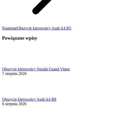
Następny
Następne
Obszycie kierownicy Audi A4 B5
wpis:
Powiązane wpisy
Obszycie kierownicy Suzuki Grand Vitara
7 sierpnia 2026
Obszycie kierownicy Audi A4 B8
6 sierpnia 2026