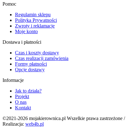
Pomoc
Regulamin sklepu
Polityka Prywatności
Zwroty i reklamacje
Moje konto
Dostawa i płatności
Czas i koszty dostawy
Czas realizacji zamówienia
Formy płatności
Opcje dostawy
Informacje
Jak to działa?
Projekt
O nas
Kontakt
©2021-2026 mojakierownica.pl Wszelkie prawa zastrzeżone /
Realizacja:
web4b.pl
g