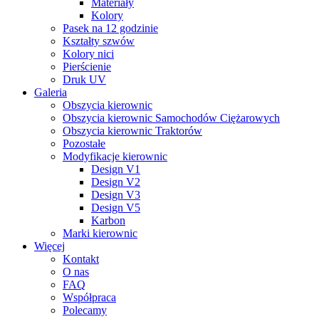
Materiały
Kolory
Pasek na 12 godzinie
Kształty szwów
Kolory nici
Pierścienie
Druk UV
Galeria
Obszycia kierownic
Obszycia kierownic Samochodów Ciężarowych
Obszycia kierownic Traktorów
Pozostałe
Modyfikacje kierownic
Design V1
Design V2
Design V3
Design V5
Karbon
Marki kierownic
Więcej
Kontakt
O nas
FAQ
Współpraca
Polecamy