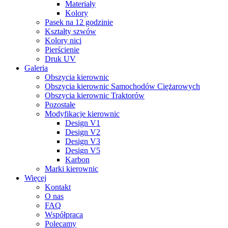
Materiały
Kolory
Pasek na 12 godzinie
Kształty szwów
Kolory nici
Pierścienie
Druk UV
Galeria
Obszycia kierownic
Obszycia kierownic Samochodów Ciężarowych
Obszycia kierownic Traktorów
Pozostałe
Modyfikacje kierownic
Design V1
Design V2
Design V3
Design V5
Karbon
Marki kierownic
Więcej
Kontakt
O nas
FAQ
Współpraca
Polecamy