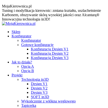
MojaKierownica.pl
Tuning i modyfikacja kierownic: zmiana kształtu, uszlachetnienie
Karbonem, obszywanie skórą wysokiej jakości oraz Alcantarą®
Innowacyjna technologia in3D!
Sklep
Konfigurator
Konfigurator
Gotowe konfiguracje
Konfiguracja Design V1
Konfiguracja Design V2
Konfiguracja Design V3
Jak to działa?
Opcja A
Opcja B
Projekt
Technologia in3D
Design V1
Design V2
Design V3
SOFT in3D
Wykończenie z włókna węglowego
Tapicerka