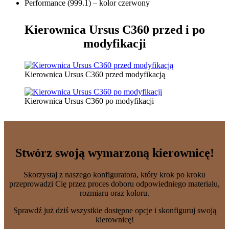
Performance (999.1) – kolor czerwony
Kierownica Ursus C360
przed i po
modyfikacji
Kierownica Ursus C360 przed modyfikacją
Kierownica Ursus C360 po modyfikacji
Stwórz swoją wymarzoną kierownicę!
Skorzystaj z naszego konfiguratora, który krok po kroku
przeprowadzi Cię przez proces doboru odpowiedniego materiału,
rozmiaru oraz koloru.
Sprawdź już dziś wszystkie dostępne opcje i skonfiguruj swoją
kierownicę!