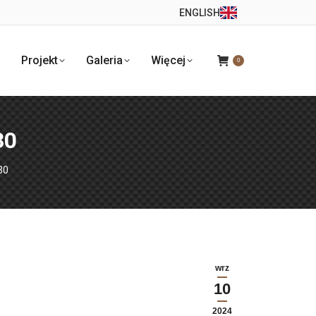
ENGLISH
Projekt
Galeria
Więcej
0
30
30
wrz
10
2024