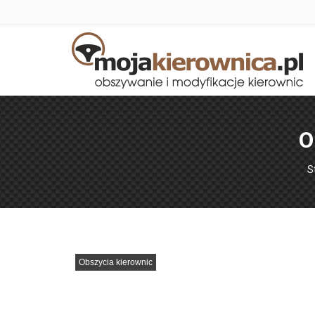
O
J
S
Obszycia kierownic