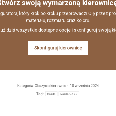
Stwórz swoją wymarzoną kierownicę
iguratora, który krok po kroku przeprowadzi Cię przez p
materiału, rozmiaru oraz koloru.
uż dziś wszystkie dostępne opcje i skonfiguruj swoją k
Skonfiguruj kierownicę
Kategoria:
Obszycia kierownic
10 września 2024
Tagi:
Mazda
Mazda CX-30