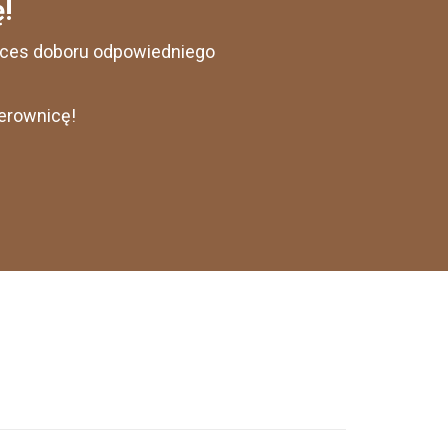
!
roces doboru odpowiedniego
ierownicę!